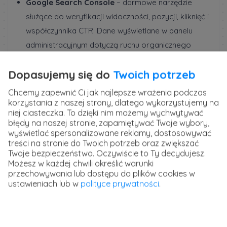
Google Search Console
– darmowe narzędzie
służące do weryfikacji widoczności, pozycji, kliknięć i
współczynnika CTR. Dane wyświetlane w panelu
administracyjnym dotyczą ruchu organicznego
pochodzącego z wyszukiwarki Google. Dodatkowo
Dopasujemy się do
Twoich potrzeb
Google Search Console wysyła powiadomienia o
błędach, które mogą mieć wpływ na pozycję strony.
Chcemy zapewnić Ci jak najlepsze wrażenia podczas
korzystania z naszej strony, dlatego wykorzystujemy na
niej ciasteczka. To dzięki nim możemy wychwytywać
Google Analytics
– darmowe narzędzie
błędy na naszej stronie, zapamiętywać Twoje wybory,
wykorzystywane do monitorowania i analizy ruchu
wyświetlać spersonalizowane reklamy, dostosowywać
treści na stronie do Twoich potrzeb oraz zwiększać
(nie tylko organicznego) oraz konwersji. Absolutny
Twoje bezpieczeństwo. Oczywiście to Ty decydujesz.
must-have nie tylko podczas wykonywania audytu
Możesz w każdej chwili określić warunki
SEO, ale także na co dzień.
przechowywania lub dostępu do plików cookies w
ustawieniach lub w
polityce prywatności
.
Ahrefs
– zaawansowane narzędzie przydatne
podczas przeprowadzania audytu SEO. Pozwala