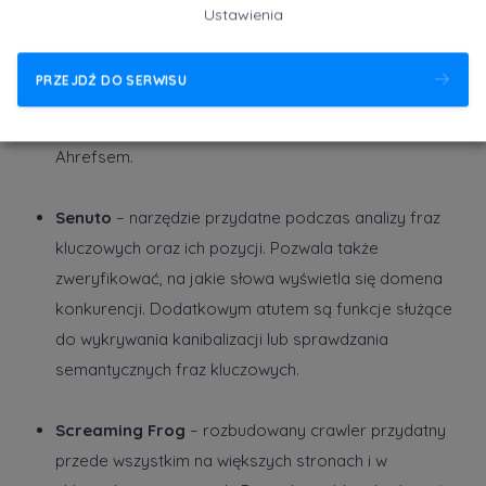
zbadać profil linkowy, frazy kluczowe, wykonać
Ustawienia
content grap, a także służy do monitorowania
pozycji domeny wyszukiwarce. Choć program jest
PRZEJDŹ DO SERWISU
płatny, możesz skorzystać z darmowej wersji, jeżeli
posiadasz stronę internetową, którą zintegrujesz z
Ahrefsem.
Senuto
– narzędzie przydatne podczas analizy fraz
kluczowych oraz ich pozycji. Pozwala także
zweryfikować, na jakie słowa wyświetla się domena
konkurencji. Dodatkowym atutem są funkcje służące
do wykrywania kanibalizacji lub sprawdzania
semantycznych fraz kluczowych.
Screaming Frog
– rozbudowany crawler przydatny
przede wszystkim na większych stronach i w