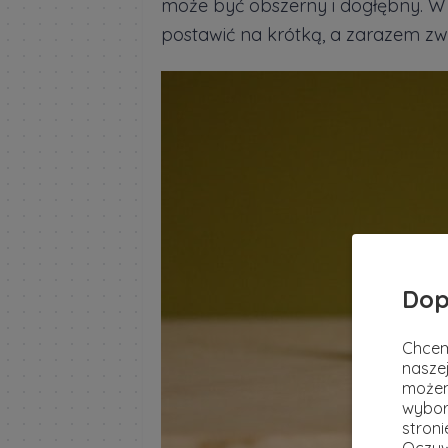
może być obszerny i dogłębny. 
postawić na krótką, a zarazem zwi
Dop
Chcem
naszej
możem
wybor
stron