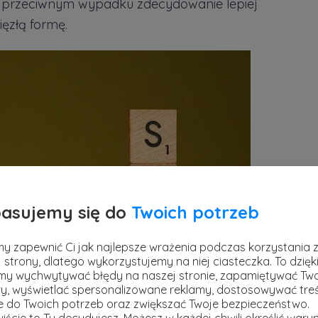
W przeciwnym wypadku zdecydowanie lepiej
ęzłą formę.
asujemy się do
Twoich potrzeb
y zapewnić Ci jak najlepsze wrażenia podczas korzystania 
 strony, dlatego wykorzystujemy na niej ciasteczka. To dzięk
y wychwytywać błędy na naszej stronie, zapamiętywać Tw
y, wyświetlać spersonalizowane reklamy, dostosowywać treś
ie do Twoich potrzeb oraz zwiększać Twoje bezpieczeństwo.