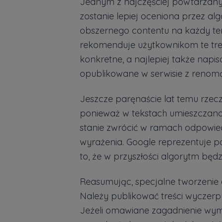
Jednym z najczęściej powtarzanych
zostanie lepiej oceniona przez al
obszernego contentu na każdy te
rekomenduje użytkownikom te treśc
konkretne, a najlepiej także napi
opublikowane w serwisie z reno
Jeszcze paręnaście lat temu rzeczy
ponieważ w tekstach umieszczano 
stanie zwrócić w ramach odpowie
wyrażenia. Google reprezentuje p
to, że w przyszłości algorytm będ
Reasumując, specjalne tworzenie 
Należy publikować treści wyczerp
Jeżeli omawiane zagadnienie wy