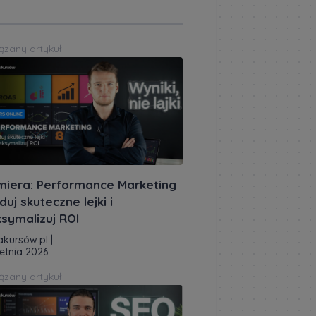
ązany artykuł
miera: Performance Marketing
duj skuteczne lejki i
symalizuj ROI
akursów.pl
|
etnia 2026
ązany artykuł