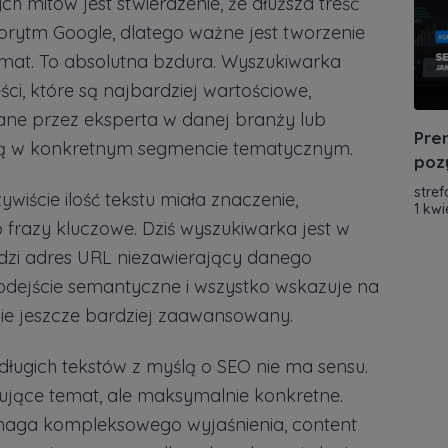
 mitów jest stwierdzenie, że dłuższa treść
gorytm Google, dlatego ważne jest tworzenie
mat. To absolutna bzdura. Wyszukiwarka
i, które są najbardziej wartościowe,
sane przez eksperta w danej branży lub
Prem
mą w konkretnym segmencie tematycznym.
poz
stref
wiście ilość tekstu miała znaczenie,
1 kwi
frazy kluczowe. Dziś wyszukiwarka jest w
dzi adres URL niezawierający danego
odejście semantyczne i wszystko wskazuje na
zie jeszcze bardziej zaawansowany.
długich tekstów z myślą o SEO nie ma sensu.
ujące temat, ale maksymalnie konkretne.
maga kompleksowego wyjaśnienia, content