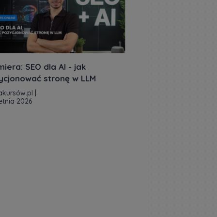
iera: SEO dla AI - jak
ycjonować stronę w LLM
akursów.pl
|
etnia 2026