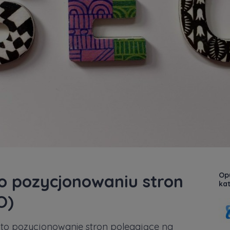
Opu
 o pozycjonowaniu stron
kat
O)
 to pozycjonowanie stron polegające na