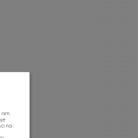
z
i nim
oje
ci na