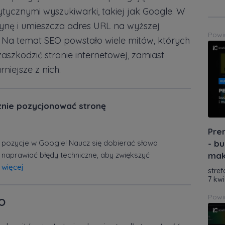
ytycznymi wyszukiwarki, takiej jak Google. W
trynę i umieszcza adres URL na wyższej
Powi
 Na temat SEO powstało wiele mitów, których
aszkodzić stronie internetowej, zamiast
iejsze z nich.
znie pozycjonować stronę
Pre
pozycje w Google! Naucz się dobierać słowa
- bu
 naprawiać błędy techniczne, aby zwiększyć
mak
 więcej
stref
7 kwi
Powi
EO