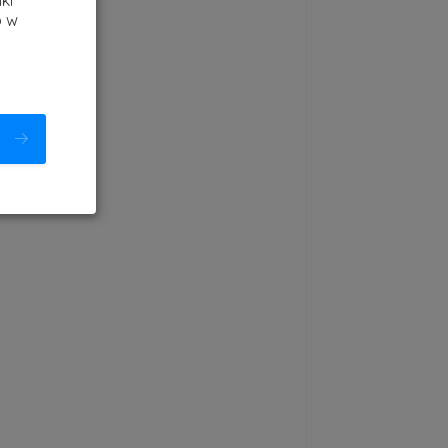
ki
b w