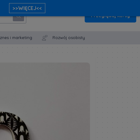
>>WIĘCEJ<<
Przeglądaj kursy
iznes i marketing
Rozwój osobisty