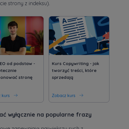
ie strony z indeksu).
SEO od podstaw -
Kurs Copywriting - jak
utecznie
tworzyć treści, które
jonować stronę
sprzedają
 kurs
Zobacz kurs
ć wyłącznie na popularne frazy
zowe zapewniają największy ruch z