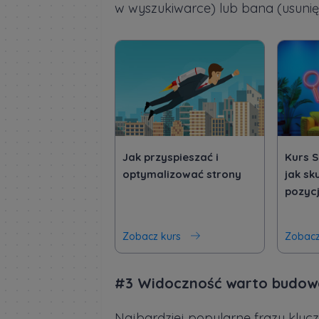
w wyszukiwarce) lub bana (usunięc
Jak przyspieszać i
Kurs 
optymalizować strony
jak sk
pozyc
Zobacz kurs
Zobacz
#3 Widoczność warto budowa
Najbardziej popularne frazy kluc