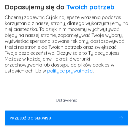
Dopasujemy się do
Twoich potrzeb
Chcemy zapewnić Ci jak najlepsze wrażenia podczas
korzystania z naszej strony, dlatego wykorzystujemy na
niej ciasteczka. To dzięki nim możemy wychwytywać
Premiera: CapCut z AI - rolki i shorty 10x
błędy na naszej stronie, zapamiętywać Twoje wybory,
szybciej
wyświetlać spersonalizowane reklamy, dostosowywać
treści na stronie do Twoich potrzeb oraz zwiększać
Ciągle słyszę, że żeby robić profesjonalne wideo
Twoje bezpieczeństwo. Oczywiście to Ty decydujesz.
trzeba drogich...
Możesz w każdej chwili określić warunki
przechowywania lub dostępu do plików cookies w
ustawieniach lub w
polityce prywatności
.
Ustawienia
PRZEJDŹ DO SERWISU
Premiera: Mistrzowskie sesje plenerowe i