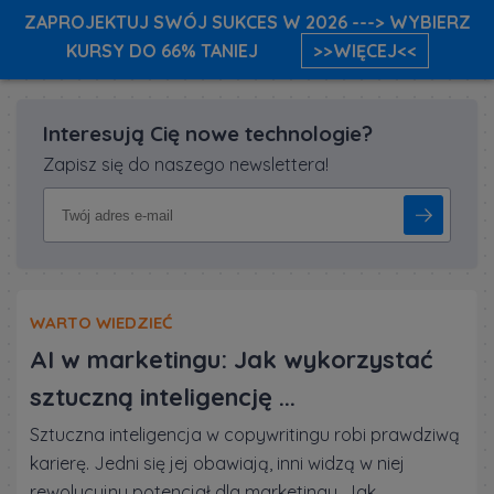
ZAPROJEKTUJ SWÓJ SUKCES W 2026 ---> WYBIERZ
KURSY DO 66% TANIEJ
>>WIĘCEJ<<
Interesują Cię nowe technologie?
Zapisz się do naszego newslettera!
WARTO WIEDZIEĆ
5 powodów dlaczego szkolenia
online są bardziej efektyw...
wą
Zdobywanie i poszerzanie kwalifikacji wpisało się już
na stałe w nasze życie zawodowe. W każdej branży,
na każdym stanowisku prędzej czy później zachodzi