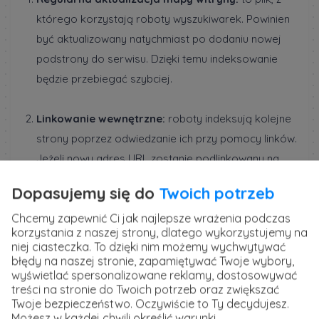
którego korzystają roboty wyszukiwarek. Powinien
być aktualizowany natychmiast po dodaniu nowej
podstrony do serwisu. Dzięki temu indeksowanie
będzie przebiegać szybciej.
Linkowanie wewnętrzne:
roboty indeksują kolejne
strony poprzez odwiedzanie ich przy pomocy linków.
Jeżeli nowy adres URL zostanie podlinkowany na
najważniejszych podstronach, szybciej trafi do
Dopasujemy się do
Twoich potrzeb
indeksu wyszukiwarki.
Chcemy zapewnić Ci jak najlepsze wrażenia podczas
korzystania z naszej strony, dlatego wykorzystujemy na
Linkowanie zewnętrzne:
roboty indeksujące mogą
niej ciasteczka. To dzięki nim możemy wychwytywać
odwiedzić nową stronę, gdy link do niej zostanie
błędy na naszej stronie, zapamiętywać Twoje wybory,
wyświetlać spersonalizowane reklamy, dostosowywać
umieszczony w obrębie innego serwisu
treści na stronie do Twoich potrzeb oraz zwiększać
internetowego. Dlatego regularne linkowanie
Twoje bezpieczeństwo. Oczywiście to Ty decydujesz.
zewnętrzne z popularnych i renomowanych domen
Możesz w każdej chwili określić warunki