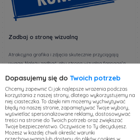
Zadbaj o stronę wizualną
Atrakcyjna grafika i zdjęcia skutecznie przyciągają
uwagę. Należy zadbać, aby strona wizualna fanpage’a
była atrakcyjna. Warto zacząć od dobrania
Dopasujemy się do
Twoich potrzeb
odpowiedniego
Cover Photo
– atrakcyjnego wizualnie,
Chcemy zapewnić Ci jak najlepsze wrażenia podczas
ale jednocześnie oddającego charakter marki.
korzystania z naszej strony, dlatego wykorzystujemy na
Podobnie należy postępować w przypadku zdjęcia
niej ciasteczka. To dzięki nim możemy wychwytywać
profilowego. Wszystkie publikowane na fanepage’u
błędy na naszej stronie, zapamiętywać Twoje wybory,
wyświetlać spersonalizowane reklamy, dostosowywać
grafiki powinni być dobrej jakości.
treści na stronie do Twoich potrzeb oraz zwiększać
Twoje bezpieczeństwo. Oczywiście to Ty decydujesz.
Możesz w każdej chwili określić warunki
Odpowiadaj na komentarze
przechowywania lub dostępu do plików cookies w