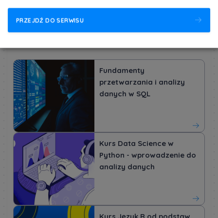
Tworzenia wizualizacji i raportów w Tableau lub
PRZEJDŹ DO SERWISU
Power BI.
Fundamenty
przetwarzania i analizy
danych w SQL
Kurs Data Science w
Python - wprowadzenie do
analizy danych
Kurs Język R od podstaw