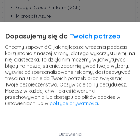
Google Cloud Platform (GCP)
Microsoft Azure
5. Zrozum podstawy statystyki i uczenia
Dopasujemy się do
Twoich potrzeb
maszynowego
Chcemy zapewnić Ci jak najlepsze wrażenia podczas
Praca z Big Data często wiąże się z analizą statystyczną
korzystania z naszej strony, dlatego wykorzystujemy na
i modelowaniem predykcyjnym. Warto nauczyć się:
niej ciasteczka. To dzięki nim możemy wychwytywać
błędy na naszej stronie, zapamiętywać Twoje wybory,
Analizy regresji i klasyfikacji.
wyświetlać spersonalizowane reklamy, dostosowywać
Kluczowych algorytmów uczenia maszynowego (np.
treści na stronie do Twoich potrzeb oraz zwiększać
Twoje bezpieczeństwo. Oczywiście to Ty decydujesz.
drzew decyzyjnych, sieci neuronowych).
Możesz w każdej chwili określić warunki
przechowywania lub dostępu do plików cookies w
6. Praktyka czyni mistrza
ustawieniach lub w
polityce prywatności
.
Połącz teorię z praktyką, realizując projekty oparte na
rzeczywistych danych. Możesz skorzystać z:
Publicznych zbiorów danych, np. Kaggle, UCI Machine
Ustawienia
Learning Repository.