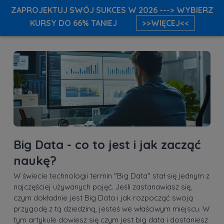
ZAPROJEKTUJ SWÓJ SUKCES W 2026 ---> WYBIERZ
KURSY DO 66% TANIEJ
>>WIĘCEJ<<
Big Data - co to jest i jak zacząć
naukę?
W świecie technologii termin "Big Data" stał się jednym z
najczęściej używanych pojęć. Jeśli zastanawiasz się,
czym dokładnie jest Big Data i jak rozpocząć swoją
przygodę z tą dziedziną, jesteś we właściwym miejscu. W
tym artykule dowiesz się czym jest big data i dostaniesz