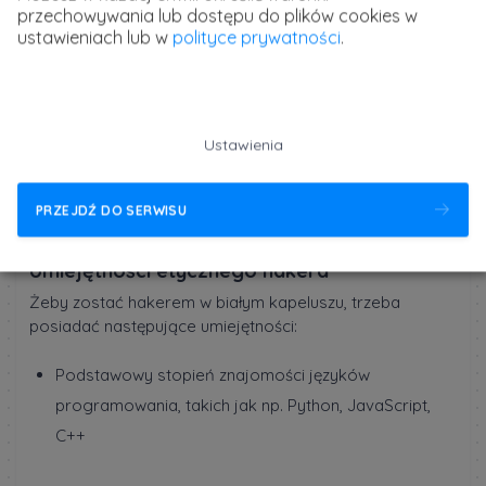
przechowywania lub dostępu do plików cookies w
ustawieniach lub w
polityce prywatności
.
Ustawienia
PRZEJDŹ DO SERWISU
Umiejętności etycznego hakera
Żeby zostać hakerem w białym kapeluszu, trzeba
posiadać następujące umiejętności:
Podstawowy stopień znajomości języków
programowania, takich jak np. Python, JavaScript,
C++