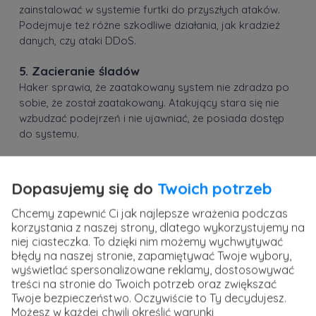
zainstalować w systemie furtki do przyszłych ataków.
Podejmuje też różne szkodliwe działania, jak kradzież
danych, czy ataki DDoS.
5. Zacieranie śladów
Haker sprawia, że zaatakowany system nie zdradza po
sobie, że został zaatakowany. Atakujący stara się nie
wzbudzać podejrzeń i nie ujawniać, że posiada dostęp
do systemu.
6. Analiza
Etyczny haker powinien złożyć raport z odkrytych
Dopasujemy się do
Twoich potrzeb
słabości oraz udzielić rekomendacji dla wzmocnienia
zabezpieczeń.
Chcemy zapewnić Ci jak najlepsze wrażenia podczas
korzystania z naszej strony, dlatego wykorzystujemy na
niej ciasteczka. To dzięki nim możemy wychwytywać
błędy na naszej stronie, zapamiętywać Twoje wybory,
wyświetlać spersonalizowane reklamy, dostosowywać
treści na stronie do Twoich potrzeb oraz zwiększać
Twoje bezpieczeństwo. Oczywiście to Ty decydujesz.
Możesz w każdej chwili określić warunki