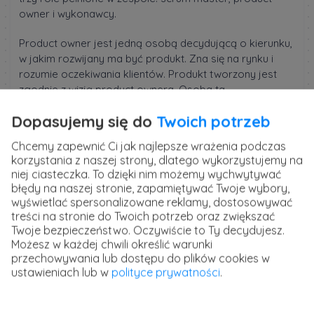
owner i wykonawcy.
Product owner jest jedną osobą decydującą o kierunku,
w jakim rozwijany ma być produkt. Zna się na rynku i
rozumie oczekiwania klientów. Produkt tworzony jest
zgodnie z wizją product ownera. Osoba ta
odpowiedzialna jest też za tworzenie backlogu
Dopasujemy się do
Twoich potrzeb
produktu.
Chcemy zapewnić Ci jak najlepsze wrażenia podczas
Zespół wykonawców składa się z członków o
korzystania z naszej strony, dlatego wykorzystujemy na
umiejętnościach, które uzupełniają się nawzajem. Zespół
niej ciasteczka. To dzięki nim możemy wychwytywać
sam decyduje jak osiągnąć wyznaczone mu cele i
błędy na naszej stronie, zapamiętywać Twoje wybory,
tworzy plan sprintu. Określa ile pracy zdąży wykonać w
wyświetlać spersonalizowane reklamy, dostosowywać
danym czasie.
treści na stronie do Twoich potrzeb oraz zwiększać
Twoje bezpieczeństwo. Oczywiście to Ty decydujesz.
Scrum master uczy zespół scrumowy wdrażać proces
Możesz w każdej chwili określić warunki
Scrum. Człowiek ten dba o produktywność zespołu,
przechowywania lub dostępu do plików cookies w
organizuje spotkania i sprawdza, czy zespół działa
ustawieniach lub w
polityce prywatności
.
zgodnie ze zasadami Scrum.