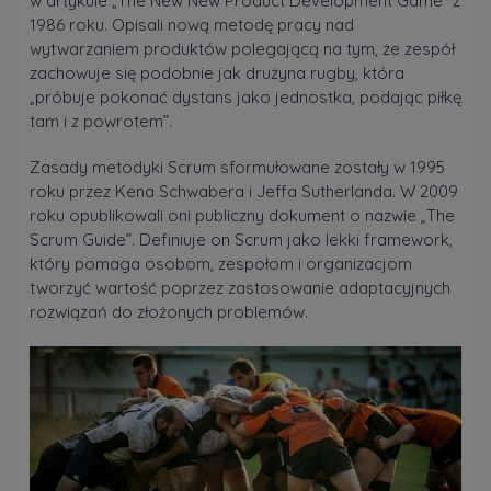
w artykule „The New New Product Development Game” z
1986 roku. Opisali nową metodę pracy nad
wytwarzaniem produktów polegającą na tym, że zespół
zachowuje się podobnie jak drużyna rugby, która
„próbuje pokonać dystans jako jednostka, podając piłkę
tam i z powrotem”.
Zasady metodyki Scrum sformułowane zostały w 1995
roku przez Kena Schwabera i Jeffa Sutherlanda. W 2009
roku opublikowali oni publiczny dokument o nazwie „The
Scrum Guide”. Definiuje on Scrum jako lekki framework,
który pomaga osobom, zespołom i organizacjom
tworzyć wartość poprzez zastosowanie adaptacyjnych
rozwiązań do złożonych problemów.