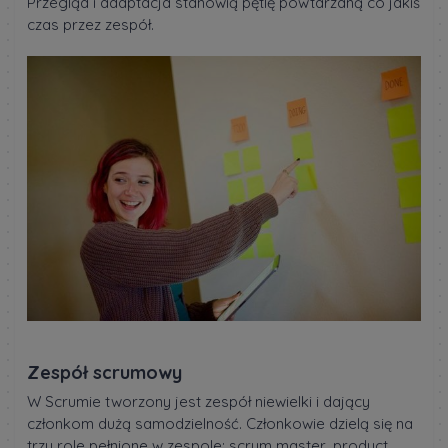
Przegląd i adaptacja stanowią pętlę powtarzaną co jakiś
czas przez zespół.
Zespół scrumowy
W Scrumie tworzony jest zespół niewielki i dający
członkom dużą samodzielność. Członkowie dzielą się na
trzy role pełnione w zespole: scrum master, product