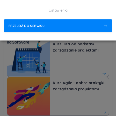
Kurs Agile - metodyki
Ustawienia
zwinne od podstaw
PRZEJDŹ DO SERWISU
Kurs Jira od podstaw -
zarządzanie projektami
Kurs Agile - dobre praktyki
zarządzania projektami