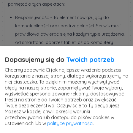
pamiętać o tych aspektach:
Responsywność – to element nawiązujący do
kompatybilności oraz postrzegalności. Serwis musi
prawidłowo otwierać się na każdym typie urządzenia,
od smartfona, poprzez tablet, aż po komputery
stacjonarne oraz laptopy.
Dopasujemy się do
Twoich potrzeb
Czas ładowania – serwis powinien szybko wczytywać
dostępną zawartość.
Chcemy zapewnić Ci jak najlepsze wrażenia podczas
Nawigacja i menu – witryna musi posiadać
korzystania z naszej strony, dlatego wykorzystujemy na
niej ciasteczka. To dzięki nim możemy wychwytywać
przejrzyste elementy nawigacyjne, w tym menu.
błędy na naszej stronie, zapamiętywać Twoje wybory,
Linkowanie wewnętrzne – użytkownik powinien z
wyświetlać spersonalizowane reklamy, dostosowywać
treści na stronie do Twoich potrzeb oraz zwiększać
łatwością dostać się do wszystkich podstron przy
Twoje bezpieczeństwo. Oczywiście to Ty decydujesz.
pomocy linkowania wewnętrznego.
Możesz w każdej chwili określić warunki
przechowywania lub dostępu do plików cookies w
ustawieniach lub w
polityce prywatności
.
Kurs UX Design -