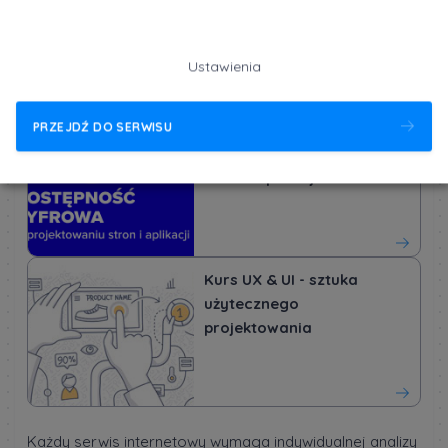
wprowadzenie do
projektowania
doświadczeń
Ustawienia
użytkowników
PRZEJDŹ DO SERWISU
Kurs WCAG - dostępność
cyfrowa w projektowaniu
stron i aplikacji
Kurs UX & UI - sztuka
użytecznego
projektowania
Każdy serwis internetowy wymaga indywidualnej analizy