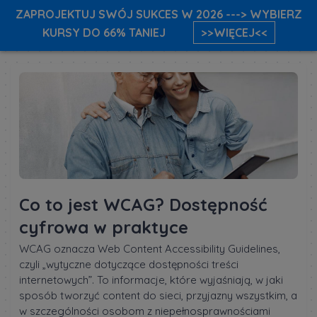
ZAPROJEKTUJ SWÓJ SUKCES W 2026 ---> WYBIERZ
KURSY DO 66% TANIEJ
>>WIĘCEJ<<
Co to jest WCAG? Dostępność
cyfrowa w praktyce
WCAG oznacza Web Content Accessibility Guidelines,
czyli „wytyczne dotyczące dostępności treści
internetowych”. To informacje, które wyjaśniają, w jaki
sposób tworzyć content do sieci, przyjazny wszystkim, a
w szczególności osobom z niepełnosprawnościami