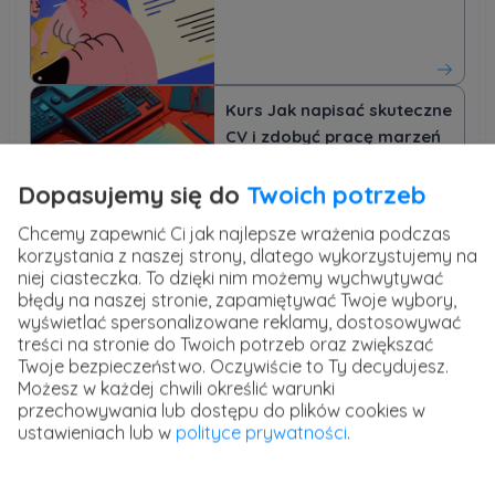
Kurs Jak napisać skuteczne
CV i zdobyć pracę marzeń
Dopasujemy się do
Twoich potrzeb
Chcemy zapewnić Ci jak najlepsze wrażenia podczas
korzystania z naszej strony, dlatego wykorzystujemy na
Kurs Jak znaleźć pracę -
niej ciasteczka. To dzięki nim możemy wychwytywać
błędy na naszej stronie, zapamiętywać Twoje wybory,
efektywne poszukiwanie
wyświetlać spersonalizowane reklamy, dostosowywać
zatrudnienia
treści na stronie do Twoich potrzeb oraz zwiększać
Twoje bezpieczeństwo. Oczywiście to Ty decydujesz.
Możesz w każdej chwili określić warunki
przechowywania lub dostępu do plików cookies w
ustawieniach lub w
polityce prywatności
.
Wykorzystaj format CV funkcjonalnego
Tradycyjne CV chronologiczne może nie być najlepszym