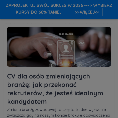
ZAPROJEKTUJ SWÓJ SUKCES W 2026 ---> WYBIERZ
KURSY DO 66% TANIEJ
>>WIĘCEJ<<
CV dla osób zmieniających
branżę: jak przekonać
rekruterów, że jesteś idealnym
kandydatem
Zmiana branży zawodowej to często trudne wyzwanie,
zwłaszcza gdy na naszym koncie brakuje doświadczenia