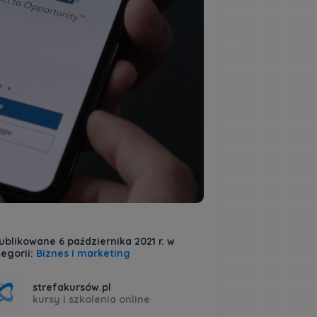
blikowane 6 października 2021 r. w
egorii:
Biznes i marketing
strefakursów.pl
kursy i szkolenia online