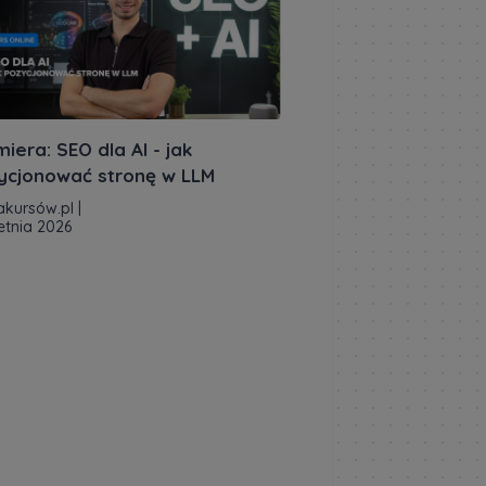
iera: SEO dla AI - jak
ycjonować stronę w LLM
akursów.pl
|
etnia 2026