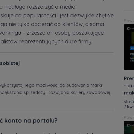
na niedługo rozszerzyć o media
skuje na popularności i jest niezwykle chętnie
Powi
a nie tylko docierać do klientów, a sama
tworkingu – zrzesza on osoby poszukujące
alistów reprezentujących duże firmy.
sobistej
Pre
i wykorzystaj jego możliwości do budowania marki
- bu
większania sprzedaży i rozwijania kariery zawodowej.
mak
stref
7 kwi
Powi
ć konto na portalu?