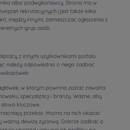
pólnika albo podwykonawcy. Strona ma w
związań rekrutacyjnych (jest także kilka
m, między innymi, zamieszczać ogłoszenia z
nkretnych grup osób.
łpracy z innymi użytkownikami portalu
ięc należy odpowiednio o niego zadbać.
h wskazówek:
główek, w którym powinna zostać zawarta
isku, specjalizacji i branży. Ważne, aby
 słowa kluczowe.
wzmacniają przekaz. Można na nich ukazać
zy ważną dewizę życiową. Dobrze zadbać o
ać się spośród wielu innych profilów na