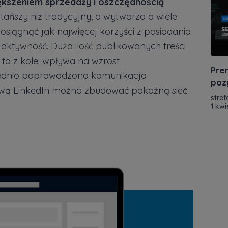
ększeniem sprzedaży i oszczędnością
tańszy niż tradycyjny, a wytwarza o wiele
siągnąć jak najwięcej korzyści z posiadania
ą aktywność. Duża ilość publikowanych treści
a to z kolei wpływa na wzrost
Prem
ednio poprowadzona komunikacja
poz
prawą LinkedIn można zbudować pokaźną sieć
stref
1 kwi