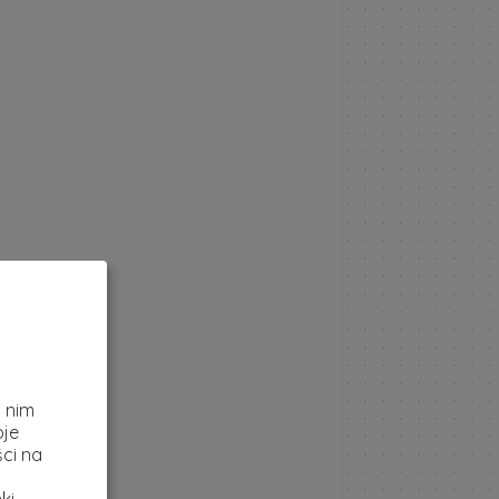
z
i nim
oje
ci na