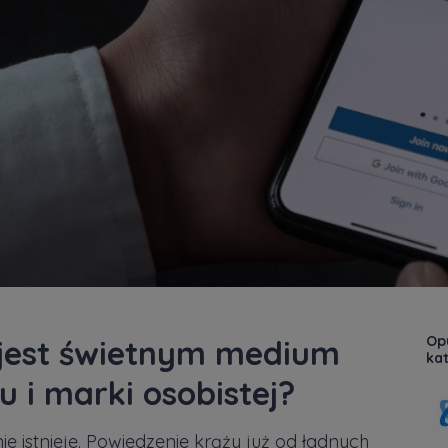
Opu
 jest świetnym medium
kat
u i marki osobistej?
nie istnieje. Powiedzenie krąży już od ładnych