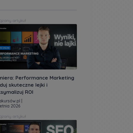
ązany artykuł
miera: Performance Marketing
duj skuteczne lejki i
symalizuj ROI
akursów.pl
|
etnia 2026
ązany artykuł