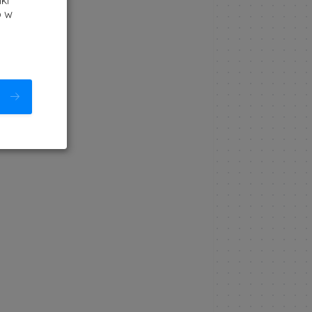
ki
b w