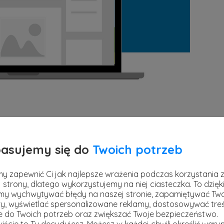
asujemy się do
Twoich potrzeb
la biznesu. Nawiązane znajomości mogą
y zapewnić Ci jak najlepsze wrażenia podczas korzystania 
, kontrakty czy dostarczyć wielu pomysłów na
 strony, dlatego wykorzystujemy na niej ciasteczka. To dzięk
y wychwytywać błędy na naszej stronie, zapamiętywać Tw
ała coraz wyższą pozycję, powinno się stale
y, wyświetlać spersonalizowane reklamy, dostosowywać treś
o kilka sposobów. Najpierw jednak zastanów
ie do Twoich potrzeb oraz zwiększać Twoje bezpieczeństwo.