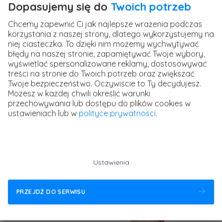
świecie technologii
Dopasujemy się do
Twoich potrzeb
Chcemy zapewnić Ci jak najlepsze wrażenia podczas
Komputery i zaawansowana, cyfrowa technologia
korzystania z naszej strony, dlatego wykorzystujemy na
otacza nas wszędzie, towarzyszy człowiekowi w coraz
niej ciasteczka. To dzięki nim możemy wychwytywać
błędy na naszej stronie, zapamiętywać Twoje wybory,
większej liczbie obszarów życia. Ta tendencja będzie
wyświetlać spersonalizowane reklamy, dostosowywać
jeszcze nasilała się w najbliższych latach. Współczesny
treści na stronie do Twoich potrzeb oraz zwiększać
Twoje bezpieczeństwo. Oczywiście to Ty decydujesz.
człowiek musi posiadać umiejętność odnajdywania się w
Możesz w każdej chwili określić warunki
świecie zdominowanym przez nowe technologie, a im
przechowywania lub dostępu do plików cookies w
wcześniej się tego nauczy, tym lepiej. Nauka
ustawieniach lub w
polityce prywatności
.
programowania pozwala dzieciom przejść od biernych
konsumentów cyfrowych rozwiązań do świadomego ich
wykorzystywania. Poznawanie tajników programowania
Ustawienia
to także zdolność rozumienia nowych technologii i
odkrywanie ich możliwości.
PRZEJDŹ DO SERWISU