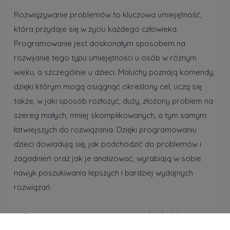
Rozwiązywanie problemów to kluczowa umiejętność,
która przydaje się w życiu każdego człowieka.
Programowanie jest doskonałym sposobem na
rozwijanie tego typu umiejętności u osób w różnym
wieku, a szczególnie u dzieci. Maluchy poznają komendy,
dzięki którym mogą osiągnąć określony cel, uczą się
także, w jaki sposób rozłożyć, duży, złożony problem na
szereg małych, mniej skomplikowanych, a tym samym
łatwiejszych do rozwiązania. Dzięki programowaniu
dzieci dowiadują się, jak podchodzić do problemów i
zagadnień oraz jak je analizować, wyrabiają w sobie
nawyk poszukiwania lepszych i bardziej wydajnych
rozwiązań.
4. Programowanie pomaga odnaleźć się w