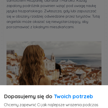
samolotem Hiszpanię, Gibraltar i Maroko. Każdy
zapalony podróżnik powinien wziąć pod uwagę naukę
języka hiszpańskiego. Zwłaszcza, gdy lubi zapuszczać
się w obszary rzadziej odwiedzane przez turystów. Tutaj
angielski może okazać się niewystarczający, aby
porozmawiać z lokalnymi mieszkańcami.
Dopasujemy się do
Twoich potrzeb
Chcemy zapewnić Ci jak najlepsze wrażenia podczas