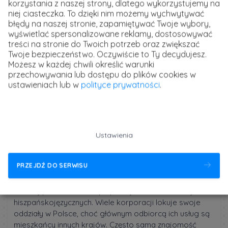
korzystania z naszej strony, dlatego wykorzystujemy na
niej ciasteczka. To dzięki nim możemy wychwytywać
Relacje biznesowe
błędy na naszej stronie, zapamiętywać Twoje wybory,
wyświetlać spersonalizowane reklamy, dostosowywać
treści na stronie do Twoich potrzeb oraz zwiększać
Tak wysoka liczba użytkowników daje szerokie
Twoje bezpieczeństwo. Oczywiście to Ty decydujesz.
możliwości w biznesie. Ekspansja na rynki
Możesz w każdej chwili określić warunki
hiszpańskojęzyczne wymaga choćby podstawowej jego
przechowywania lub dostępu do plików cookies w
znajomości. Łatwiej nawiążesz kontakty, przekonasz do
ustawieniach lub w
polityce prywatności
.
siebie partnerów i kontrahentów, rozmawiając z nimi w
ich języku ojczystym. Możesz w ten sposób nie tylko
osiągnąć sukces w prowadzonym przez siebie biznesie,
ale też zaskarbić sobie sympatię.
Ustawienia
Kariera zawodowa
PRZEJDŹ DO SERWISU
Nawet jeśli nie Ty prowadzisz biznes, może się okazać,
że Twój pracodawca współpracuje z firmami z krajów
hiszpańskojęzycznych. Wiele korporacji lokuje swoje
oddziały w Polsce, choć głównym odbiorcą ich usług są
mieszkańcy innych krajów. Często sama znajomość