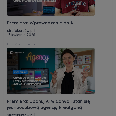
Premiera: Wprowadzenie do AI
strefakursów.pl
|
13 kwietnia 2026
Powiązany artykuł
Premiera: Opanuj AI w Canva i stań się
jednoosobową agencją kreatywną
strefakursów.pl
|