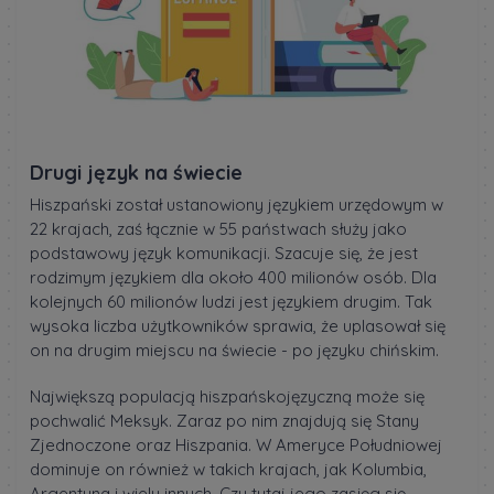
Drugi język na świecie
Hiszpański został ustanowiony językiem urzędowym w
22 krajach, zaś łącznie w 55 państwach służy jako
podstawowy język komunikacji. Szacuje się, że jest
rodzimym językiem dla około 400 milionów osób. Dla
kolejnych 60 milionów ludzi jest językiem drugim. Tak
wysoka liczba użytkowników sprawia, że uplasował się
on na drugim miejscu na świecie - po języku chińskim.
Największą populacją hiszpańskojęzyczną może się
pochwalić Meksyk. Zaraz po nim znajdują się Stany
Zjednoczone oraz Hiszpania. W Ameryce Południowej
dominuje on również w takich krajach, jak Kolumbia,
Argentyna i wielu innych. Czy tutaj jego zasięg się