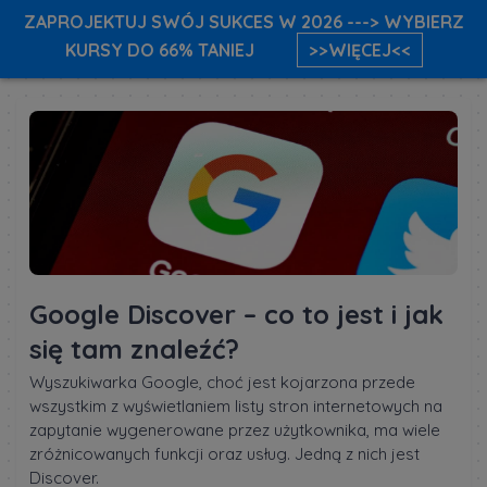
ZAPROJEKTUJ SWÓJ SUKCES W 2026 ---> WYBIERZ
KURSY DO 66% TANIEJ
>>WIĘCEJ<<
Google Discover – co to jest i jak
się tam znaleźć?
Wyszukiwarka Google, choć jest kojarzona przede
wszystkim z wyświetlaniem listy stron internetowych na
zapytanie wygenerowane przez użytkownika, ma wiele
zróżnicowanych funkcji oraz usług. Jedną z nich jest
Discover.