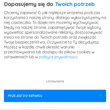
Dopasujemy się do
Twoich potrzeb
specjalnie dla Google Discover. Jednak wiele zasad
optymalizacji SEO może przyczynić się do lepszej
Chcemy zapewnić Ci jak najlepsze wrażenia podczas
widoczności w tej usłudze.
korzystania z naszej strony, dlatego wykorzystujemy na
niej ciasteczka. To dzięki nim możemy wychwytywać
Szansę na wyświetlenie strony internetowej w Google
błędy na naszej stronie, zapamiętywać Twoje wybory,
Discover zwiększysz, stosując następujące techniki:
wyświetlać spersonalizowane reklamy, dostosowywać
treści na stronie do Twoich potrzeb oraz zwiększać
Twoje bezpieczeństwo. Oczywiście to Ty decydujesz.
Twórz wartościową zawartość:
skup się na
Możesz w każdej chwili określić warunki
dostarczaniu treści wysokiej jakości, interesującej
przechowywania lub dostępu do plików cookies w
dla użytkowników. Twórz oryginalne artykuły, zdjęcia,
ustawieniach lub w
polityce prywatności
.
wideo i inne treści, które mają potencjał do
zainteresowania odbiorców.
Ustawienia
Optymalizuj stronę pod kątem mobilnym:
upewnij
się, że Twoja witryna jest responsywna i dobrze
PRZEJDŹ DO SERWISU
wyświetla się na urządzeniach mobilnych. To ważne,
ponieważ Google Discover jest głównie dostępne na