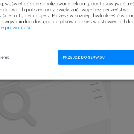
y, wyświetlać spersonalizowane reklamy, dostosowywać treś
ć. Specjalnie dla Was testy sprawdzające
ie do Twoich potrzeb oraz zwiększać Twoje bezpieczeństwo.
uzupełniać będziemy o niezwykle praktyczne
iście to Ty decydujesz.
Możesz w każdej chwili określić warun
musieli wykazać się w nich umiejętnością
howywania lub dostępu do plików cookies w ustawieniach lu
yce prywatności
.
anego edytora rozwiązać zadania, które
Czy
To nie tylko skuteczny sposób utrwalania
kom
prz
efe
ienia
PRZEJDŹ DO SERWISU
firm
stref
27 m