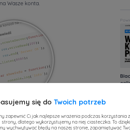
y na Wasze konta.
Powi
Blac
onli
stref
26 l
asujemy się do
Twoich potrzeb
Powi
y zapewnić Ci jak najlepsze wrażenia podczas korzystania 
ba się szczególnie tym z Was, którzy
 strony, dlatego wykorzystujemy na niej ciasteczka. To dzięk
rogramowanie to właśnie to, co chcieliby w
y wychwytywać błędy na naszej stronie, zapamiętywać Tw