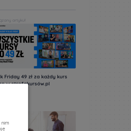
ązany artykuł
k Friday 49 zł za każdy kurs
ne w strefakursów.pl
akursów.pl
|
istopada 2025
ązany artykuł
z
i nim
oje