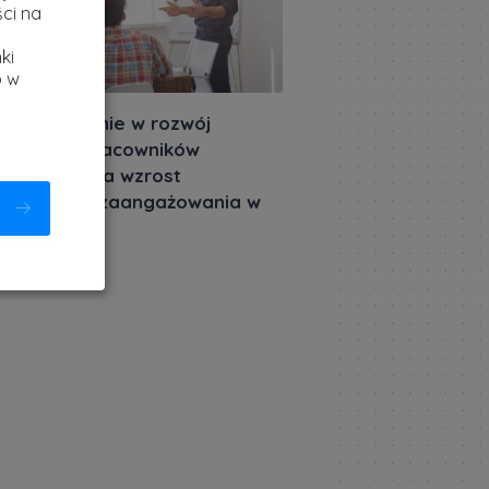
ci na
ki
b w
 inwestowanie w rozwój
petencji pracowników
ekłada się na wzrost
ktywności i zaangażowania w
ie?
akursów.pl
|
aja 2025