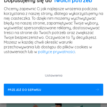
Dopasujemy się do
Twoich potrzeb
Chciałbyś uwiecznić najlepsze wspomnienia z podróży
czy wakacji? Mamy dla Ciebie świetne rozwiązanie -
Kurs
Chcemy zapewnić Ci jak najlepsze wrażenia podczas
Jak nagrywać atrakcyjne wideo smartfonem
.
korzystania z naszej strony, dlatego wykorzystujemy na
niej ciasteczka. To dzięki nim możemy wychwytywać
błędy na naszej stronie, zapamiętywać Twoje wybory,
Co da Ci Kurs Jak nagrywać atrakcyjne
wyświetlać spersonalizowane reklamy, dostosowywać
wideo smartfonem?
treści na stronie do Twoich potrzeb oraz zwiększać
Twoje bezpieczeństwo. Oczywiście to Ty decydujesz.
Podczas szkolenia poznasz uniwersalne zasady
Możesz w każdej chwili określić warunki
filmowania i nauczysz się jak dobrze dobierać
przechowywania lub dostępu do plików cookies w
ustawienia ekspozycji. Poznasz najbardziej przydatne
ustawieniach lub w
polityce prywatności
.
akcesoria, które pomogą Ci kręcić jeszcze lepsze filmy i
zobaczysz jak wykorzystać aplikacje do nagrywania
oraz edycji wideo w Twoim smartfonie. Zdobędziesz
podstawową wiedzę o montażu i dodawaniu efektów,
dzięki czemu Twoje filmy będą wyglądać jeszcze
Ustawienia
bardziej spektakularnie!
PRZEJDŹ DO SERWISU