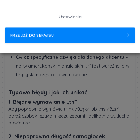
Wybierz model do naśladowania
– znajdź aktora,
podcastera lub YouTubera, którego sposób
Ustawienia
mówienia Ci odpowiada.
Obserwuj ruchy ust i języka
– oglądaj filmy
PRZEJDŹ DO SERWISU
instruktażowe na YouTube, które pokazują, jak
układać aparat mowy.
Ćwicz specyficzne dźwięki dla danego akcentu
–
np. w amerykańskim angielskim „r” jest wyraźne, a w
brytyjskim często niewymawiane.
Typowe błędy i jak ich unikać
1. Błędne wymawianie „th”
Aby poprawnie wymówić think /θɪŋk/ lub this /ðɪs/,
połóż czubek języka między zębami i delikatnie wydychaj
powietrze.
2. Niepoprawna długość samogłosek