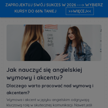
ZAPROJEKTUJ SWÓJ SUKCES W 2026 ---> WYBIERZ
KURSY DO 66% TANIEJ
>>WIĘCEJ<<
Jak nauczyć się angielskiej
wymowy i akcentu?
Dlaczego warto pracować nad wymową i
akcentem?
Wymowa i akcent w języku angielskim odgrywają
kluczową rolę w skutecznej komunikacji. Nawet jeśli