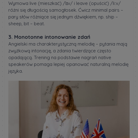
Wymowa live (mieszkać) /lɪv/ i leave (opuścić) /liːv/
różni się długością samogłosek. Ćwicz minimal pairs –
pary słów różniące się jednym dźwiękiem, np. ship –
sheep, bit – beat.
3. Monotonne intonowanie zdań
Angielski ma charakterystyczną melodię – pytania mają
zwyżkową intonację, a zdania twierdzące często
opadającą. Trening na podstawie nagrań native
speakerów pomaga lepiej opanować naturalną melodię
języka.