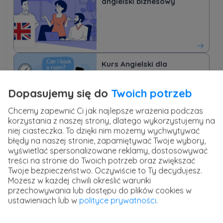
angielski biznesowy
Kurs Angielski dla
dorosłych od podstaw
Dopasujemy się do
Twoich potrzeb
Chcemy zapewnić Ci jak najlepsze wrażenia podczas
korzystania z naszej strony, dlatego wykorzystujemy na
niej ciasteczka. To dzięki nim możemy wychwytywać
błędy na naszej stronie, zapamiętywać Twoje wybory,
wyświetlać spersonalizowane reklamy, dostosowywać
Jak nauczyć się konkretnego akcentu?
treści na stronie do Twoich potrzeb oraz zwiększać
Twoje bezpieczeństwo. Oczywiście to Ty decydujesz.
Angielski ma wiele odmian – od amerykańskiego
Możesz w każdej chwili określić warunki
General American po brytyjskie Received Pronunciation
przechowywania lub dostępu do plików cookies w
czy australijski akcent. Jeśli chcesz mówić w konkretnym
ustawieniach lub w
polityce prywatności
.
akcencie: