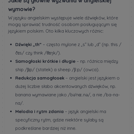
Jakie są główne wyzwania w angielskiej
wymowie?
W języku angielskim występuje wiele dźwięków, które
mogą sprawiać trudność osobom posługującym się
językiem polskim. Oto kilka kluczowych różnic:
Dźwięki „th”
– często mylone z „s” lub „d” (np. this /
ðɪs/ czy think /θɪŋk/).
Samogłoski krótkie i długie
– np. różnica między
ship /ʃɪp/ (statek) a sheep /ʃiːp/ (owca).
Redukcja samogłosek
– angielski jest językiem o
dużej liczbie słabo akcentowanych dźwięków, np.
banana wymawiane jako /bəˈnɑː.nə/, a nie /ba-na-
na/.
Melodia i rytm zdania
– język angielski ma
specyficzny rytm, gdzie niektóre sylaby są
podkreślane bardziej niż inne.