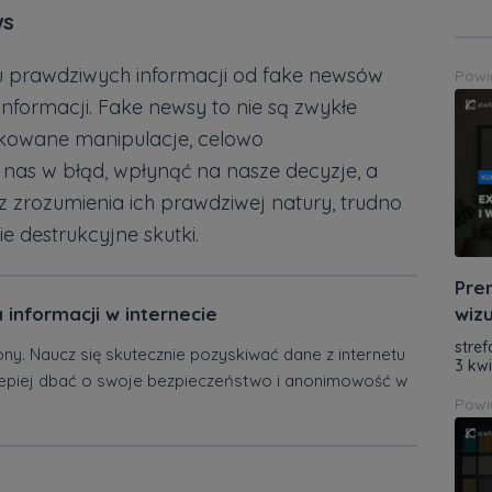
ws
u prawdziwych informacji od fake newsów
Powi
informacji. Fake newsy to nie są zwykłe
ikowane manipulacje, celowo
nas w błąd, wpłynąć na nasze decyzje, a
zrozumienia ich prawdziwej natury, trudno
ie destrukcyjne skutki.
Prem
 informacji w internecie
wizu
stref
ony. Naucz się skutecznie pozyskiwać dane z internetu
3 kw
 lepiej dbać o swoje bezpieczeństwo i anonimowość w
Powi