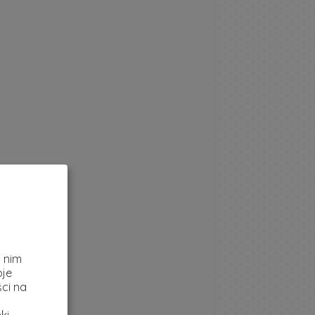
z
i nim
oje
ci na