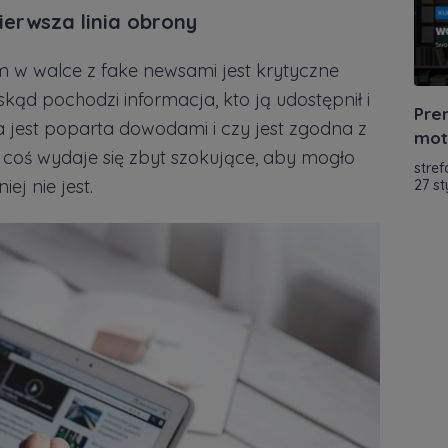
ierwsza linia obrony
 w walce z fake newsami jest krytyczne
skąd pochodzi informacja, kto ją udostępnił i
Pre
a jest poparta dowodami i czy jest zgodna z
mot
i coś wydaje się zbyt szokujące, aby mogło
stref
j nie jest.
27 s