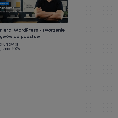
miera: WordPress - tworzenie
ywów od podstaw
akursów.pl
|
tycznia 2026