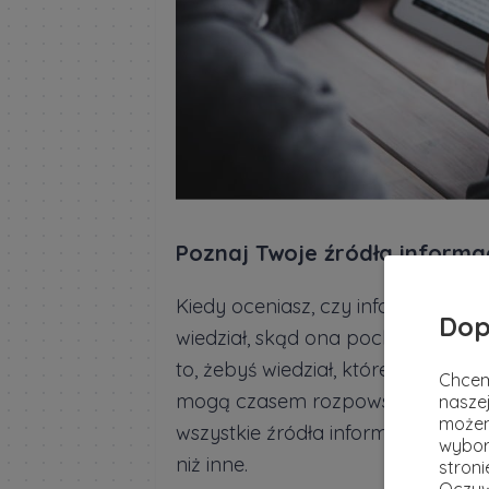
Poznaj Twoje źródła informac
Kiedy oceniasz, czy informacja je
Dop
wiedział, skąd ona pochodzi. Zwery
to, żebyś wiedział, które strony c
Chcem
mogą czasem rozpowszechniać nie
naszej
możem
wszystkie źródła informacji są tak
wybor
niż inne.
stron