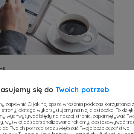
ji
st prawdziwa, bardzo ważne jest, żebyś
asujemy się do
Twoich potrzeb
fikuj źródła, z których korzystasz. Chodzi o
zy kanały informacyjne są wiarygodne, a które
y zapewnić Ci jak najlepsze wrażenia podczas korzystania 
prawdziwe wiadomości. Pamiętaj, nie
 strony, dlatego wykorzystujemy na niej ciasteczka. To dzięk
y wychwytywać błędy na naszej stronie, zapamiętywać Tw
ie same - niektóre są bardziej godne zaufania
y, wyświetlać spersonalizowane reklamy, dostosowywać treś
ie do Twoich potrzeb oraz zwiększać Twoje bezpieczeństwo.