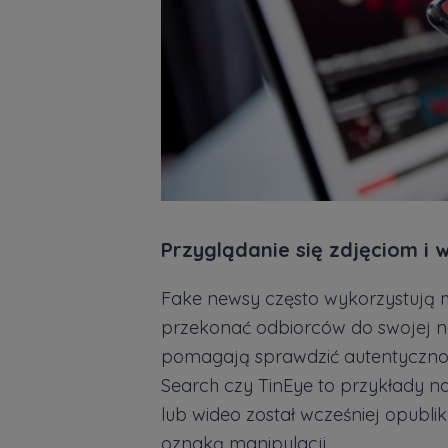
Przyglądanie się zdjęciom i 
Fake newsy często wykorzystują 
przekonać odbiorców do swojej narr
pomagają sprawdzić autentycznoś
Search czy TinEye to przykłady na
lub wideo został wcześniej opubl
oznaką manipulacji.