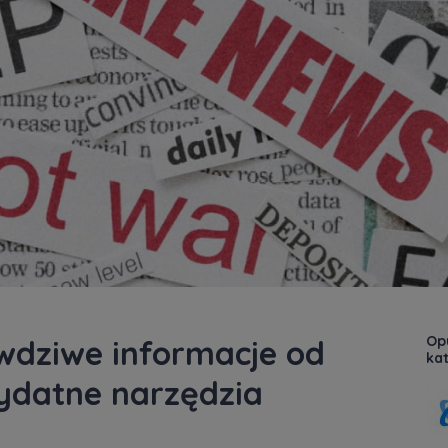
Op
wdziwe informacje od
kat
ydatne narzędzia