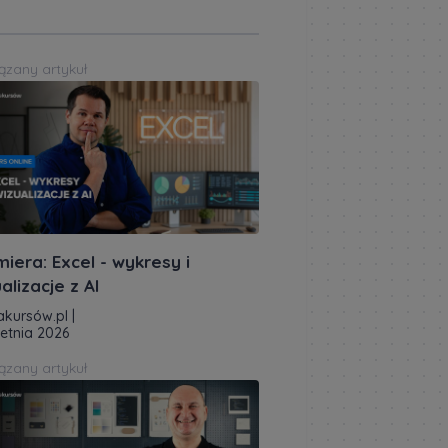
ązany artykuł
iera: Excel - wykresy i
alizacje z AI
akursów.pl
|
ietnia 2026
ązany artykuł