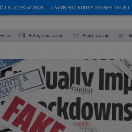
J SUKCES W 2026 ---> WYBIERZ KURSY DO 66% TANIEJ
wanie
Fotografia i wideo
Projektowanie
B