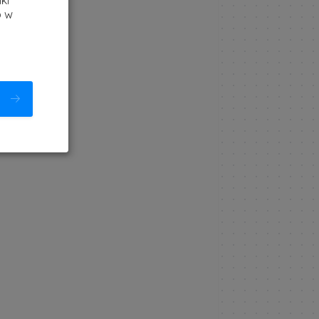
ki
b w