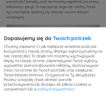
powód jest banalny, jeśli nie musimy wypełniać po pracy
kilkunastu rubryk, to najczęściej tego nie robimy. Poza
tym niechętnie dzielimy się obecnie swoimi danymi
wrażliwymi.
Dopasujemy się do
Twoich potrzeb
Chcemy zapewnić Ci jak najlepsze wrażenia podczas
korzystania z naszej strony, dlatego wykorzystujemy na
niej ciasteczka. To dzięki nim możemy wychwytywać
błędy na naszej stronie, zapamiętywać Twoje wybory,
wyświetlać spersonalizowane reklamy, dostosowywać
treści na stronie do Twoich potrzeb oraz zwiększać
Twoje bezpieczeństwo. Oczywiście to Ty decydujesz.
Możesz w każdej chwili określić warunki
przechowywania lub dostępu do plików cookies w
ustawieniach lub w
polityce prywatności
.
Długość formularza zależy od tego, jakich danych
faktycznie potrzebujemy, by dopasować ofertę do
klienta. Na to wpływ ma między innymi branża. Faktem