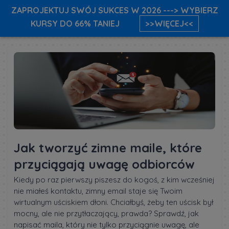
ZAPROJEKTUJ SWÓJ SUKCES W 2026 ---> WYBIERZ
KURSY DO 66% TANIEJ
>>WIĘCEJ<<
Jak tworzyć zimne maile, które
przyciągają uwagę odbiorców
Kiedy po raz pierwszy piszesz do kogoś, z kim wcześniej
nie miałeś kontaktu, zimny email staje się Twoim
wirtualnym uściskiem dłoni. Chciałbyś, żeby ten uścisk był
mocny, ale nie przytłaczający, prawda? Sprawdź, jak
napisać maila, który nie tylko przyciągnie uwagę, ale