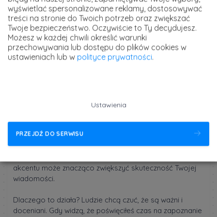
wyświetlać spersonalizowane reklamy, dostosowywać
treści na stronie do Twoich potrzeb oraz zwiększać
Twoje bezpieczeństwo. Oczywiście to Ty decydujesz.
Możesz w każdej chwili określić warunki
przechowywania lub dostępu do plików cookies w
ustawieniach lub w
polityce prywatności
.
Ustawienia
Osobisty akcent
PRZEJDŹ DO SERWISU
Chociaż zimny email jest formą komunikacji masowej,
nie oznacza to, że musi być on pozbawiony osobistego
charakteru. Wręcz przeciwnie! Dodanie osobistego
akcentu może znacząco zwiększyć skuteczność Twojej
wiadomości.
Dlaczego to działa? Ludzie chcą czuć, że są ważni i
doceniani. Gdy widzą, że poświęciłeś czas na zapoznanie