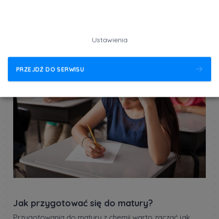
umiejętność zapamiętywania faktów, ale przede
wszystkim zdolność do zastosowania wiedzy w
praktyce. Rozwiązując zadania z arkuszy będziesz mógł
Ustawienia
lepiej zrozumieć fundamentalne zasady chemii oraz
wytrenujesz umiejętność logicznego myślenia i
wnioskowania.
PRZEJDŹ DO SERWISU
Jak przygotować się do matury?
Przygotowania do matury z chemii warto zacząć jak