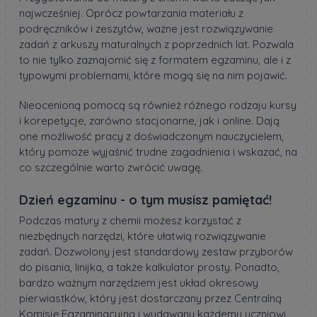
najwcześniej. Oprócz powtarzania materiału z
podręczników i zeszytów, ważne jest rozwiązywanie
zadań z arkuszy maturalnych z poprzednich lat. Pozwala
to nie tylko zaznajomić się z formatem egzaminu, ale i z
typowymi problemami, które mogą się na nim pojawić.
Nieocenioną pomocą są również różnego rodzaju kursy
i korepetycje, zarówno stacjonarne, jak i online. Dają
one możliwość pracy z doświadczonym nauczycielem,
który pomoże wyjaśnić trudne zagadnienia i wskazać, na
co szczególnie warto zwrócić uwagę.
Dzień egzaminu - o tym musisz pamiętać!
Podczas matury z chemii możesz korzystać z
niezbędnych narzędzi, które ułatwią rozwiązywanie
zadań. Dozwolony jest standardowy zestaw przyborów
do pisania, linijka, a także kalkulator prosty. Ponadto,
bardzo ważnym narzędziem jest układ okresowy
pierwiastków, który jest dostarczany przez Centralną
Komisję Egzaminacyjną i wydawany każdemu uczniowi