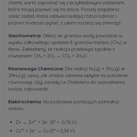
chemii, warto zapoznać się z przykładowymi zadaniami,
które mogą pojawić się na teście. Poniżej znajdziesz
sześć zadań, które odzwierciedlają różnorodność i
poziom trudności pytań, z jakimi możesz się zmierzyć:
Stechiometria
: Oblicz, ile gramów wody powstanie w
wyniku całkowitego spalania 8 gramów metanu (CH₄) w
tlenie. Zakładamy, że reakcja przebiega zgodnie z
równaniem: CH₄ + 2O₂ → CO₂ + 2H₂O.
Równowaga Chemiczna
: Dla reakcji N₂(g) + 3H₂(g) ⇌
2NH₃(g), opisz, jak zmiana ciśnienia wpłynie na położenie
równowagi. Użyj zasady Le Chateliera do uzasadnienia
swojej odpowiedzi.
Elektrochemia
: Na podstawie poniższych półreakcji
redoks:
Zn → Zn²⁺ + 2e⁻ (E° = -0,76 V)
Cu²⁺ + 2e⁻ → Cu (E° = 0,34 V)