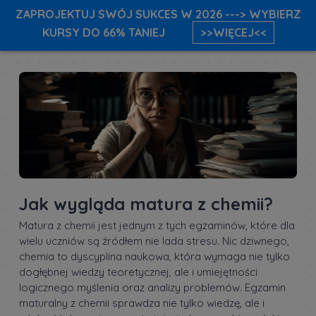
ZAPROJEKTUJ SWÓJ SUKCES W 2026 ---> WYBIERZ
KURSY DO 66% TANIEJ
>>WIĘCEJ<<
Jak wygląda matura z chemii?
Matura z chemii jest jednym z tych egzaminów, które dla
wielu uczniów są źródłem nie lada stresu. Nic dziwnego,
chemia to dyscyplina naukowa, która wymaga nie tylko
dogłębnej wiedzy teoretycznej, ale i umiejętności
logicznego myślenia oraz analizy problemów. Egzamin
maturalny z chemii sprawdza nie tylko wiedzę, ale i