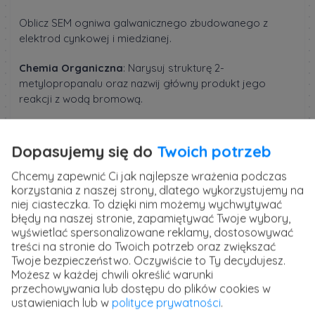
Oblicz SEM ogniwa galwanicznego zbudowanego z
elektrod cynkowej i miedzianej.
Chemia Organiczna
: Narysuj strukturę 2-
metylopropanalu oraz nazwij główny produkt jego
reakcji z wodą bromową.
Kwasy i Zasady
: Oblicz pH roztworu, w którym stężenie
jonów H₃O⁺ wynosi 1 × 10⁻⁵ M. Omów, jak dodanie kilku
Dopasujemy się do
Twoich potrzeb
kropli mocnej zasady wpłynie na wartość pH tego
roztworu.
Chcemy zapewnić Ci jak najlepsze wrażenia podczas
korzystania z naszej strony, dlatego wykorzystujemy na
niej ciasteczka. To dzięki nim możemy wychwytywać
Termochemia
: Mając dane: entalpia tworzenia CO₂(g)
błędy na naszej stronie, zapamiętywać Twoje wybory,
wynosi -393,5 kJ/mol, a entalpia tworzenia H₂O(l)
wyświetlać spersonalizowane reklamy, dostosowywać
wynosi -285,8 kJ/mol, oblicz całkowitą zmianę entalpii
treści na stronie do Twoich potrzeb oraz zwiększać
dla reakcji spalania jednego mola etanu (C₂H₆) w tlenie,
Twoje bezpieczeństwo. Oczywiście to Ty decydujesz.
wiedząc, że produkty to CO₂(g) i H₂O(l). Równanie
Możesz w każdej chwili określić warunki
reakcji: 2C₂H₆ + 7O₂ → 4CO₂ + 6H₂O.
przechowywania lub dostępu do plików cookies w
ustawieniach lub w
polityce prywatności
.
Te zadania pokazują, jak ważna w chemii jest nie tylko