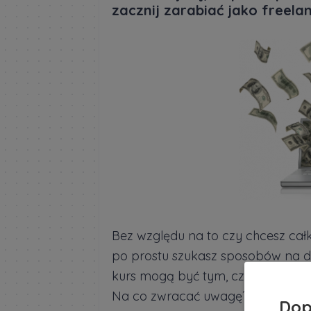
zacznij zarabiać jako freela
Bez względu na to czy chcesz cał
po prostu szukasz sposobów na dor
kurs mogą być tym, czego potrzeb
Na co zwracać uwagę? W jaki spos
Dop