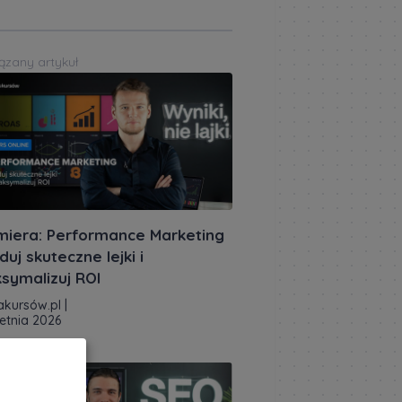
ązany artykuł
miera: Performance Marketing
duj skuteczne lejki i
symalizuj ROI
akursów.pl
|
etnia 2026
ązany artykuł