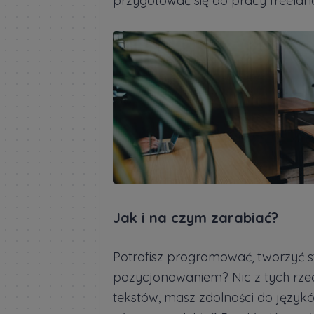
przygotować się do pracy freelan
Jak i na czym zarabiać?
Potrafisz programować, tworzyć st
pozycjonowaniem? Nic z tych rzecz
tekstów, masz zdolności do językó