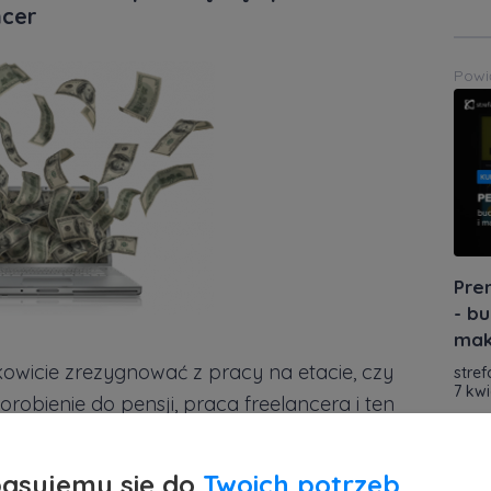
ncer
Powi
Pre
- bu
mak
kowicie zrezygnować z pracy na etacie, czy
stref
7 kwi
obienie do pensji, praca freelancera i ten
Powi
ujesz. Jak zacząć pracować przez internet?
ób zarabiać? Na te i wiele innych pytań
asujemy się do
Twoich potrzeb