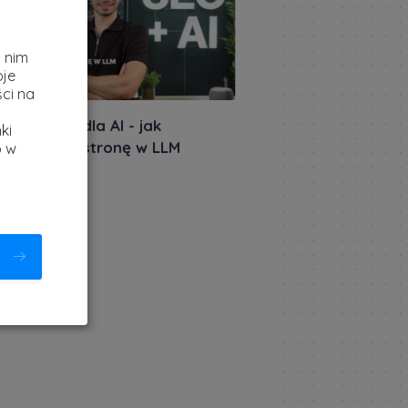
z
i nim
oje
ci na
iera: SEO dla AI - jak
ki
ycjonować stronę w LLM
b w
akursów.pl
|
etnia 2026