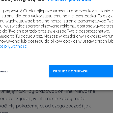
iem – freelancerem z ponad 10-letnim
odszewki.
y zapewnić Ci jak najlepsze wrażenia podczas korzystania 
 strony, dlatego wykorzystujemy na niej ciasteczka. To dzięk
y wychwytywać błędy na naszej stronie, zapamiętywać Tw
y, wyświetlać spersonalizowane reklamy, dostosowywać treś
freelancer
ie do Twoich potrzeb oraz zwiększać Twoje bezpieczeństwo.
Prem
iście to Ty decydujesz.
Możesz w każdej chwili określić warun
poz
howywania lub dostępu do plików cookies w ustawieniach lu
rawdę się opłaca i zacznij zarabiać jako freelancer...
yce prywatności
.
stref
1 kwi
t dla mnie?
ienia
PRZEJDŹ DO SERWISU
ługiwać się komputerem, to z pewnością
umiejętności, by pracować on-line. Nieważne
piero zaczynasz, w internecie każdy może
wać! My pokażemy ci, od czego zacząć i jak