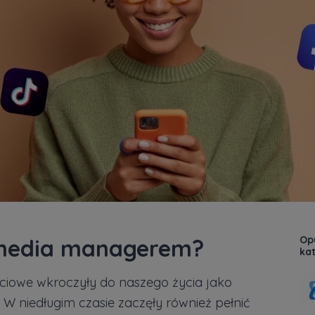
Opu
l media managerem?
kat
ściowe wkroczyły do naszego życia jako
 W niedługim czasie zaczęły również pełnić