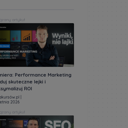
ązany artykuł
miera: Performance Marketing
duj skuteczne lejki i
symalizuj ROI
akursów.pl
|
etnia 2026
ązany artykuł