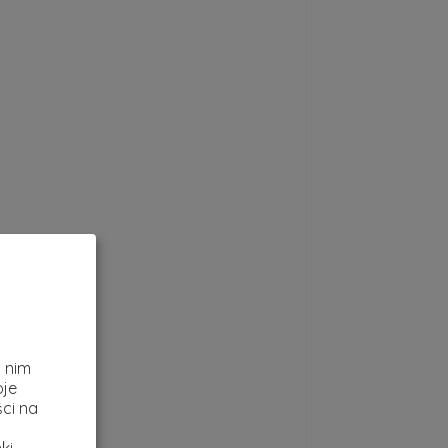
z
i nim
oje
ci na