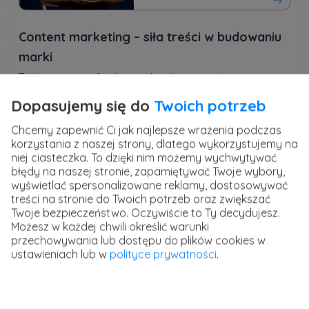
Content marketing – siła treści w budowaniu
marki
Treści stanowią fundament każdej strategii
marketingowej. W erze, gdy konsumenci są
Dopasujemy się do
Twoich potrzeb
bombardowani informacjami, stworzenie angażującego
i wartościowego contentu jest kluczem do wyróżnienia
Chcemy zapewnić Ci jak najlepsze wrażenia podczas
się na rynku. Content marketing obejmuje nie tylko
korzystania z naszej strony, dlatego wykorzystujemy na
teksty, ale również obrazy, wideo, infografiki i inne formy
niej ciasteczka. To dzięki nim możemy wychwytywać
komunikacji, które mają na celu przyciągnięcie uwagi
błędy na naszej stronie, zapamiętywać Twoje wybory,
odbiorców i budowanie relacji z marką.
wyświetlać spersonalizowane reklamy, dostosowywać
treści na stronie do Twoich potrzeb oraz zwiększać
Ważnym elementem content marketingu jest
Twoje bezpieczeństwo. Oczywiście to Ty decydujesz.
Możesz w każdej chwili określić warunki
zrozumienie potrzeb i oczekiwań grupy docelowej.
przechowywania lub dostępu do plików cookies w
Treści powinny odpowiadać na pytania użytkowników,
ustawieniach lub w
polityce prywatności
.
dostarczać wartościowych informacji i angażować na
różnych etapach podróży klienta. Dobrze opracowana
strategia treści może nie tylko zwiększyć widoczność
marki, ale również wspierać proces sprzedaży poprzez