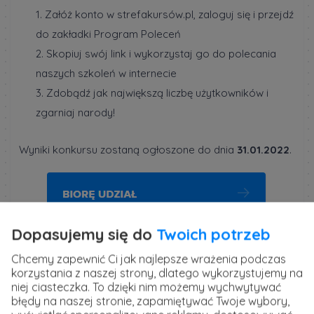
1. Załóż konto w strefakursów.pl, zaloguj się i przejdź
do zakładki Program Poleceń
2. Skopiuj swój link i wykorzystaj go do polecania
naszych szkoleń w internecie
3. Zdobądź jak największą liczbę użytkowników i
zgarniaj narody!
Wyniki konkursu zostaną ogłoszone do dnia
31.01.2022
.
Dopasujemy się do
Twoich potrzeb
Chcemy zapewnić Ci jak najlepsze wrażenia podczas
korzystania z naszej strony, dlatego wykorzystujemy na
niej ciasteczka. To dzięki nim możemy wychwytywać
błędy na naszej stronie, zapamiętywać Twoje wybory,
Opublikowane 29 października 2021 r. w kategorii:
Inne