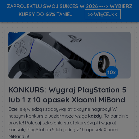
ZAPROJEKTUJ SWÓJ SUKCES W 2026 ---> WYBIERZ
KURSY DO 66% TANIEJ
>>WIĘCEJ<<
KONKURS: Wygraj PlayStation 5
lub 1 z 10 opasek Xiaomi MiBand
Dziel się wiedzą i zdobywaj atrakcyjne nagrody! W
naszym konkursie udział może wziąć
każdy
. To banalnie
proste! Polecaj szkolenia strefakursów.pl i wygraj
konsolę PlayStation 5 lub jedną z 10 opasek Xiaomi
MiBand 5!