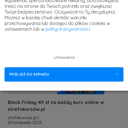
wyświetlać spersonalizowane reklamy, dostosowywać
treści na stronie do Twoich potrzeb oraz zwiększać
Twoje bezpieczeństwo. Oczywiście to Ty decydujesz.
strefakursów.pl
Możesz w każdej chwili określić warunki
kursy i szkolenia online
przechowywania lub dostępu do plików cookies w
ustawieniach lub w
polityce prywatności
.
Powiązany artykuł
Ustawienia
PRZEJDŹ DO SERWISU
Black Friday 49 zł za każdy kurs online w
strefakursów.pl
strefakursów.pl
|
26 listopada 2025