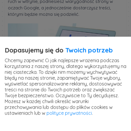
ruch w witrynie, podniesiesz wiarygodność strony w
oczach Google, a jednocześnie dostarczysz treści,
którymi będzie można się podzielić.
Dopasujemy się do
Twoich potrzeb
Chcemy zapewnić Ci jak najlepsze wrażenia podczas
korzystania z naszej strony, dlatego wykorzystujemy na
niej ciasteczka. To dzięki nim możemy wychwytywać
błędy na naszej stronie, zapamiętywać Twoje wybory,
wyświetlać spersonalizowane reklamy, dostosowywać
treści na stronie do Twoich potrzeb oraz zwiększać
Twoje bezpieczeństwo. Oczywiście to Ty decydujesz.
Możesz w każdej chwili określić warunki
przechowywania lub dostępu do plików cookies w
ustawieniach lub w
polityce prywatności
.
YouTube
Kolejny pomysł na dywersyfikację linków i zaznaczanie
swojej obecności w Internecie. Treści publikowane w