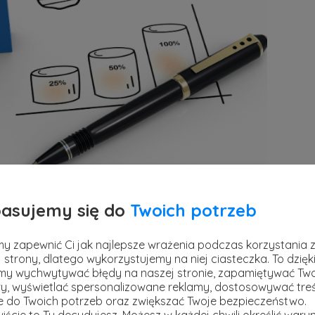
asujemy się do
Twoich potrzeb
i podjąć żeby zweryfikować swój plan? Cały
y zapewnić Ci jak najlepsze wrażenia podczas korzystania 
tapów:
 strony, dlatego wykorzystujemy na niej ciasteczka. To dzięk
y wychwytywać błędy na naszej stronie, zapamiętywać Tw
y, wyświetlać spersonalizowane reklamy, dostosowywać treś
ie do Twoich potrzeb oraz zwiększać Twoje bezpieczeństwo.