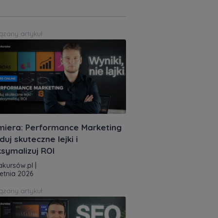
ązany artykuł
miera: Performance Marketing
duj skuteczne lejki i
symalizuj ROI
akursów.pl
|
etnia 2026
ązany artykuł