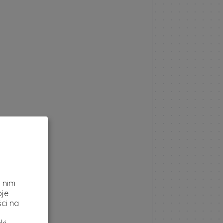
z
i nim
oje
ci na