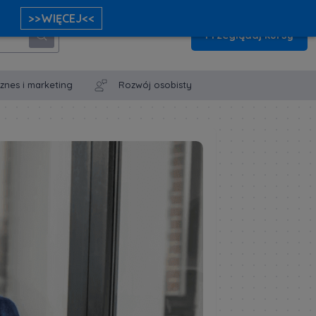
>>WIĘCEJ<<
Przeglądaj kursy
iznes i marketing
Rozwój osobisty