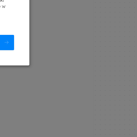
ki
b w