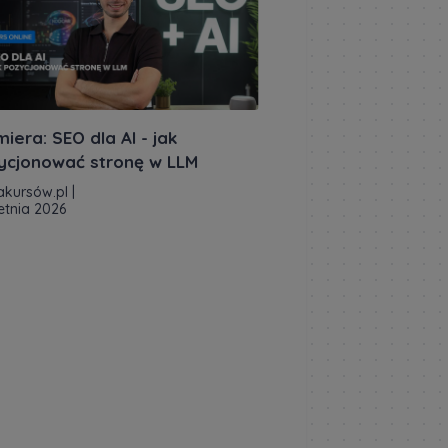
iera: SEO dla AI - jak
ycjonować stronę w LLM
akursów.pl
|
etnia 2026