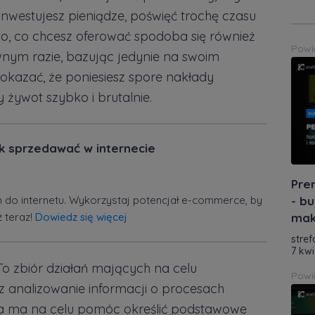
westujesz pieniądze, poświęć trochę czasu
 to, co chcesz oferować spodoba się również
Powi
nym razie, bazując jedynie na swoim
 okazać, że poniesiesz spore nakłady
 żywot szybko i brutalnie.
k sprzedawać w internecie
Pre
 do internetu. Wykorzystaj potencjał e-commerce, by
- bu
 teraz!
Dowiedz się więcej
mak
stref
7 kwi
o zbiór działań mających na celu
Powi
z analizowanie informacji o procesach
ta ma na celu pomóc określić podstawowe