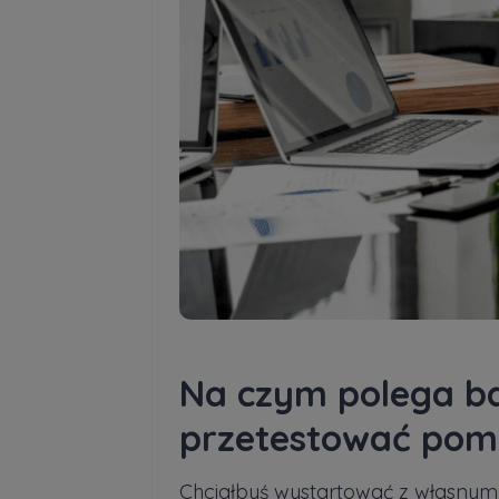
Na czym polega ba
przetestować pomy
Chciałbyś wystartować z własnym 