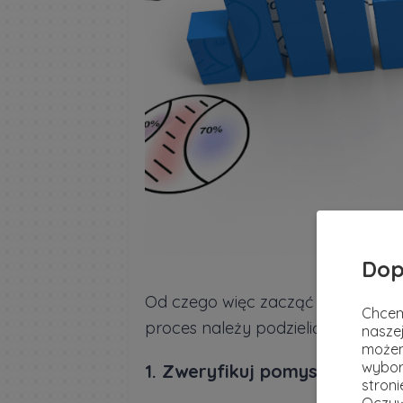
Dop
Od czego więc zacząć i jakie krok
Chcem
proces należy podzielić na kilka e
naszej
możem
wybor
1. Zweryfikuj pomysł
stron