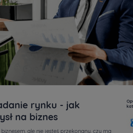
Op
danie rynku - jak
kat
sł na biznes
biznesem, ale nie jesteś przekonany, czy ma