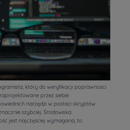
ogramista, który do weryfikacji poprawności
zaprojektowane przez siebie
wiednich narzędzi w postaci skryptów
znacznie szybciej. Środowiska
ść jest najczęściej wymagana, to: