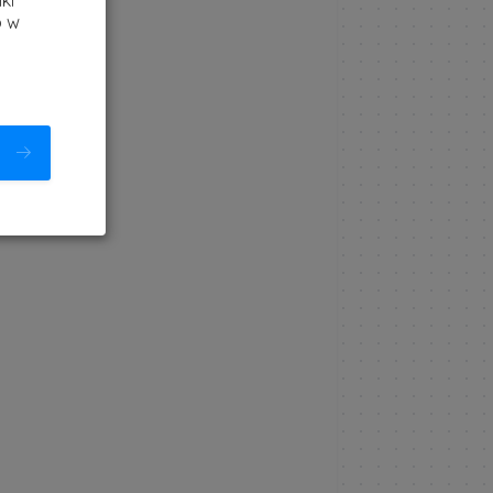
ki
b w