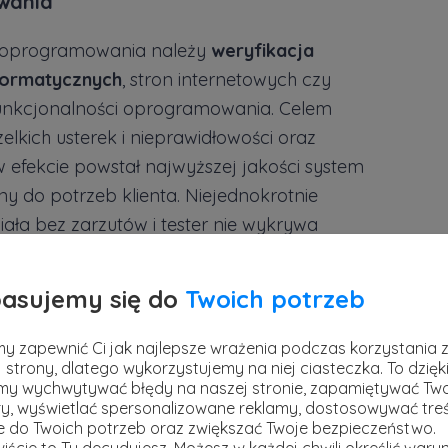
wania
a oprogramowania należy
weryfikacja
formatycznych
, stron internetowych czy
funkcjonalności oprogramowania. Celem
zelkich usterek i nieprawidłowości oraz
 efekcie powstał najwyższej jakości system
y do potrzeb klienta. Niejednokrotnie
ała bez zarzutów i tester nie wykrywa
lą jest odpowiednie udowodnienie i
racy weryfikowanego systemu.
asujemy się do
Twoich potrzeb
alny i automatyczny – na czym
y zapewnić Ci jak najlepsze wrażenia podczas korzystania 
 strony, dlatego wykorzystujemy na niej ciasteczka. To dzięk
y wychwytywać błędy na naszej stronie, zapamiętywać Tw
yróżnia się dwa rodzaje specjalistów –
y, wyświetlać spersonalizowane reklamy, dostosowywać treś
ie do Twoich potrzeb oraz zwiększać Twoje bezpieczeństwo.
la których występuje zasadnicza różnica w