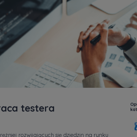
Opu
aca testera
kat
ężniej rozwijających się dziedzin na rynku