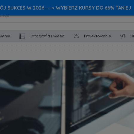
J SUKCES W 2026 ---> WYBIERZ KURSY DO 66% TANIEJ
wanie
Fotografia i wideo
Projektowanie
B