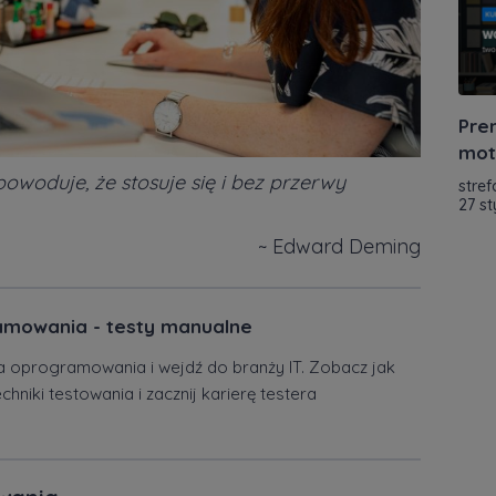
Pre
mot
owoduje, że stosuje się i bez przerwy
stref
27 s
~ Edward Deming
amowania - testy manualne
 oprogramowania i wejdź do branży IT. Zobacz jak
niki testowania i zacznij karierę testera