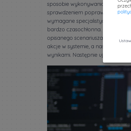
Oczyw
sposobie wykonywania pracy. Tes
przec
polit
sprawdzeniem poprawności kodu p
wymagane specjalistyczne umiejęt
bardzo czasochłonna. Najczęściej
opisanego scenariusza testu. Wyk
Ustaw
akcje w systemie, a następnie por
wynikami. Następnie ujmuje on ws