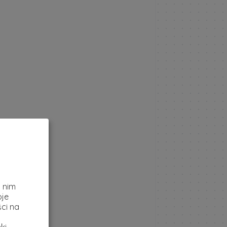
z
i nim
oje
ci na