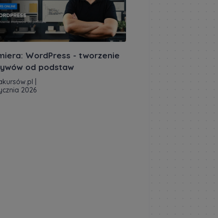
miera: WordPress - tworzenie
ywów od podstaw
akursów.pl
|
tycznia 2026