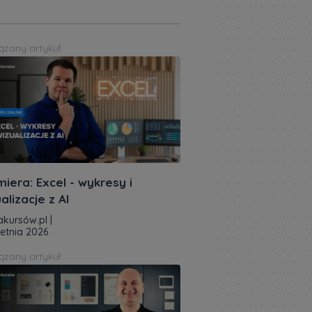
ązany artykuł
iera: Excel - wykresy i
alizacje z AI
akursów.pl
|
ietnia 2026
ązany artykuł