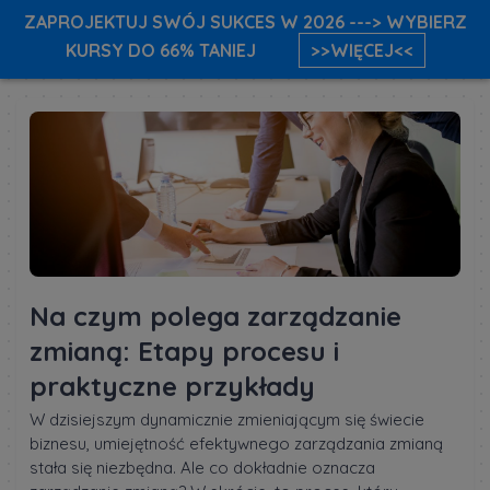
ZAPROJEKTUJ SWÓJ SUKCES W 2026 ---> WYBIERZ
KURSY DO 66% TANIEJ
>>WIĘCEJ<<
Na czym polega zarządzanie
zmianą: Etapy procesu i
praktyczne przykłady
W dzisiejszym dynamicznie zmieniającym się świecie
biznesu, umiejętność efektywnego zarządzania zmianą
stała się niezbędna. Ale co dokładnie oznacza