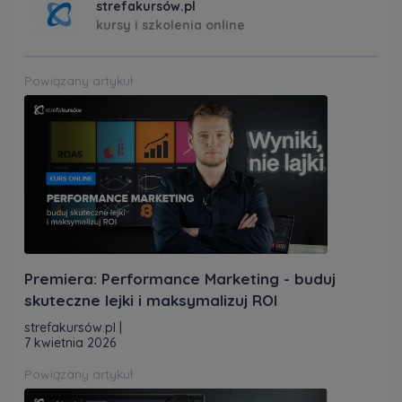
strefakursów.pl
kursy i szkolenia online
Powiązany artykuł
Premiera: Performance Marketing - buduj
skuteczne lejki i maksymalizuj ROI
strefakursów.pl
|
7 kwietnia 2026
Powiązany artykuł