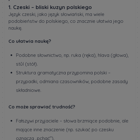
1. Czeski – bliski kuzyn polskiego
Język czeski, jako język słowiański, ma wiele
podobieństw do polskiego, co znacznie ułatwia jego
naukę.
Co ułatwia naukę?
Podobne słownictwo, np. ruka (ręka), hlava (głowa),
stůl (stół).
Struktura gramatyczna przypomina polski –
przypadki, odmiana czasowników, podobne zasady
składniowe.
Co może sprawiać trudność?
Fałszywi przyjaciele – słowa brzmiące podobnie, ale
mające inne znaczenie (np. szukać po czesku
oznacza „pchać”).