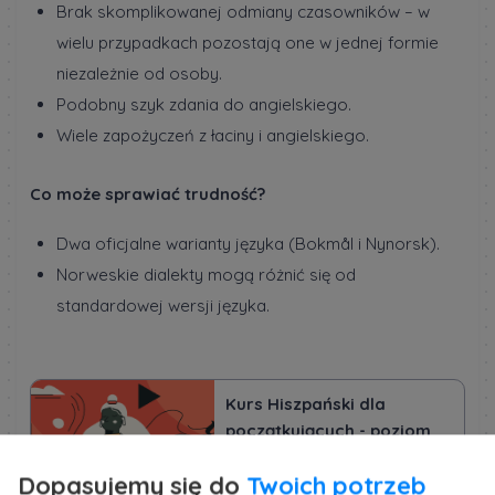
Brak skomplikowanej odmiany czasowników – w
wielu przypadkach pozostają one w jednej formie
niezależnie od osoby.
Podobny szyk zdania do angielskiego.
Wiele zapożyczeń z łaciny i angielskiego.
Co może sprawiać trudność?
Dwa oficjalne warianty języka (Bokmål i Nynorsk).
Norweskie dialekty mogą różnić się od
standardowej wersji języka.
Kurs Hiszpański dla
początkujących - poziom
A1
Dopasujemy się do
Twoich potrzeb