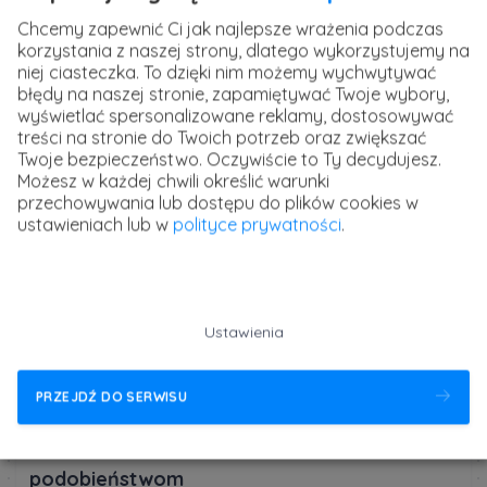
Chcemy zapewnić Ci jak najlepsze wrażenia podczas
korzystania z naszej strony, dlatego wykorzystujemy na
niej ciasteczka. To dzięki nim możemy wychwytywać
Kurs Włoski dla
błędy na naszej stronie, zapamiętywać Twoje wybory,
początkujących - poziom
wyświetlać spersonalizowane reklamy, dostosowywać
A1
treści na stronie do Twoich potrzeb oraz zwiększać
Twoje bezpieczeństwo. Oczywiście to Ty decydujesz.
Możesz w każdej chwili określić warunki
przechowywania lub dostępu do plików cookies w
ustawieniach lub w
polityce prywatności
.
Kurs Norweski dla
początkujących - poziom
A1
Ustawienia
PRZEJDŹ DO SERWISU
Języki łatwe dla Polaków dzięki
podobieństwom