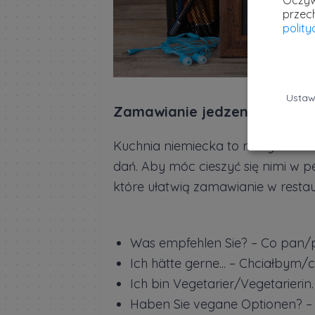
Oczyw
przec
polit
Ustaw
Zamawianie jedzenia i picia
Kuchnia niemiecka to nie tylko kie
dań. Aby móc cieszyć się nimi w p
które ułatwią zamawianie w restau
Was empfehlen Sie? – Co pan/
Ich hätte gerne... – Chciałbym/c
Ich bin Vegetarier/Vegetarieri
Haben Sie vegane Optionen? –