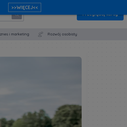
>>WIĘCEJ<<
Przeglądaj kursy
iznes i marketing
Rozwój osobisty