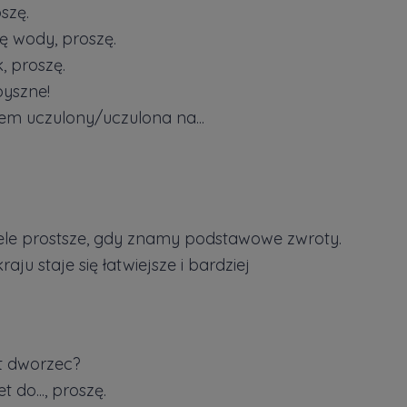
oszę.
kę wody, proszę.
, proszę.
pyszne!
stem uczulony/uczulona na...
iele prostsze, gdy znamy podstawowe zwroty.
ju staje się łatwiejsze i bardziej
st dworzec?
t do..., proszę.