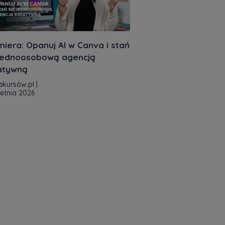
miera: Opanuj AI w Canva i stań
 jednoosobową agencją
atywną
akursów.pl
|
ietnia 2026