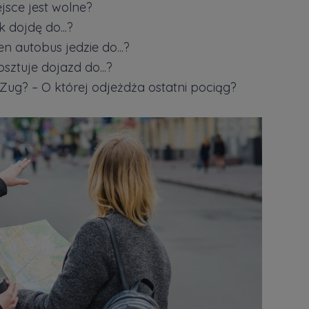
iejsce jest wolne?
 dojdę do...?
en autobus jedzie do...?
kosztuje dojazd do...?
e Zug? – O której odjeżdża ostatni pociąg?