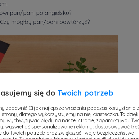
em.
mówi pan/pani po angielsku?
– Czy mógłby pan/pani powtórzyć?
asujemy się do
Twoich potrzeb
y zapewnić Ci jak najlepsze wrażenia podczas korzystania 
 strony, dlatego wykorzystujemy na niej ciasteczka. To dzięk
y wychwytywać błędy na naszej stronie, zapamiętywać Tw
y, wyświetlać spersonalizowane reklamy, dostosowywać treś
ie do Twoich potrzeb oraz zwiększać Twoje bezpieczeństwo.