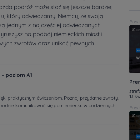
każda podróż może stać się jeszcze bardziej
raju, który odwiedzamy. Niemcy, ze swoją
Powi
ą, są jednym z najczęściej odwiedzanych
yruszysz na podbój niemieckich miast i
zowych zwrotów oraz unikać pewnych
 - poziom A1
Pre
stref
13 kw
ięki praktycznym ćwiczeniom. Poznaj przydatne zwroty,
obodnie komunikować się po niemiecku w codziennych
Powi