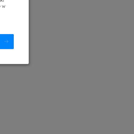
ki
b w