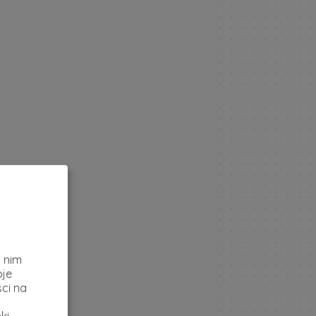
z
i nim
oje
ci na