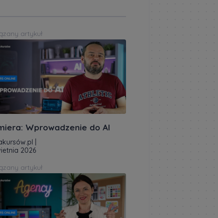
ązany artykuł
miera: Wprowadzenie do AI
akursów.pl
|
ietnia 2026
ązany artykuł