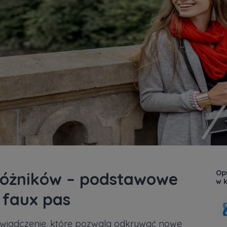
Op
różników – podstawowe
w k
 faux pas
wiadczenie, które pozwala odkrywać nowe