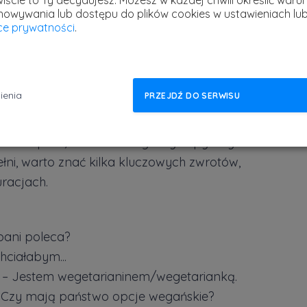
iście to Ty decydujesz.
Możesz w każdej chwili określić warun
howywania lub dostępu do plików cookies w ustawieniach lu
yce prywatności
.
ienia
PRZEJDŹ DO SERWISU
łbasa i piwo, ale też szereg innych pysznych
ełni, warto znać kilka kluczowych zwrotów,
racjach.
pani poleca?
hciałabym...
n. – Jestem wegetarianinem/wegetarianką.
 Czy mają państwo opcje wegańskie?