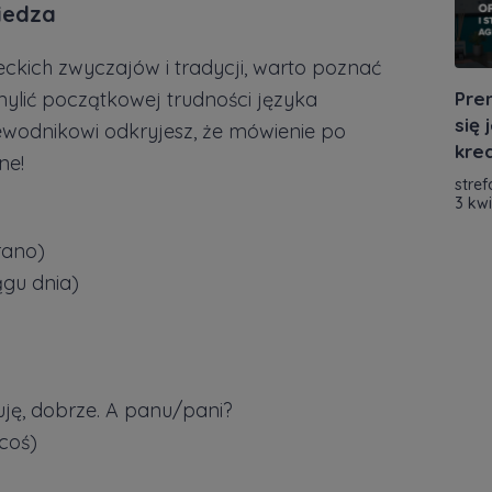
iedza
eckich zwyczajów i tradycji, warto poznać
mylić początkowej trudności języka
Pre
się
ewodnikowi odkryjesz, że mówienie po
kre
ne!
stref
3 kw
rano)
ągu dnia)
uję, dobrze. A panu/pani?
 coś)