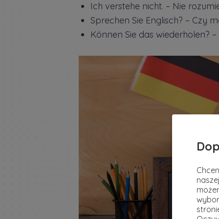
Ich verstehe nicht. – Nie rozumi
Sprechen Sie Englisch? – Czy 
Können Sie das wiederholen? 
Dop
Chcem
naszej
możem
wybor
stron