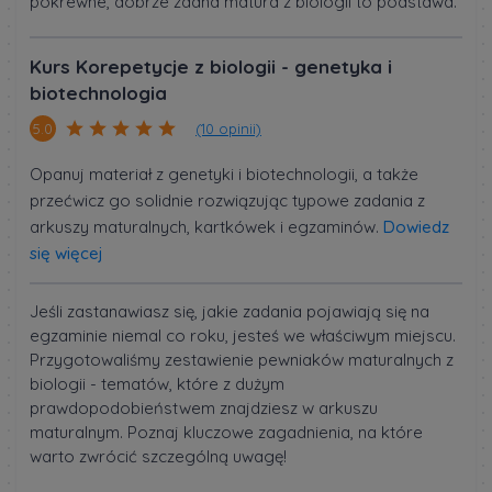
pokrewne, dobrze zdana matura z biologii to podstawa.
Kurs Korepetycje z biologii - genetyka i
biotechnologia
(10 opinii)
5.0
Opanuj materiał z genetyki i biotechnologii, a także
przećwicz go solidnie rozwiązując typowe zadania z
arkuszy maturalnych, kartkówek i egzaminów.
Dowiedz
się więcej
Jeśli zastanawiasz się, jakie zadania pojawiają się na
egzaminie niemal co roku, jesteś we właściwym miejscu.
Przygotowaliśmy zestawienie pewniaków maturalnych z
biologii - tematów, które z dużym
prawdopodobieństwem znajdziesz w arkuszu
maturalnym. Poznaj kluczowe zagadnienia, na które
warto zwrócić szczególną uwagę!