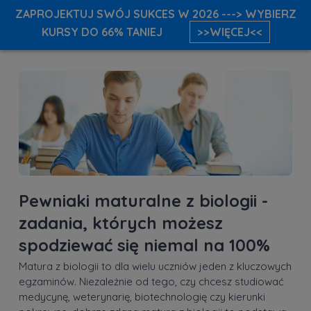
ZAPROJEKTUJ SWÓJ SUKCES W 2026 ---> WYBIERZ
KURSY DO 66% TANIEJ
>>WIĘCEJ<<
Pewniaki maturalne z biologii -
zadania, których możesz
spodziewać się niemal na 100%
Matura z biologii to dla wielu uczniów jeden z kluczowych
egzaminów. Niezależnie od tego, czy chcesz studiować
medycynę, weterynarię, biotechnologię czy kierunki