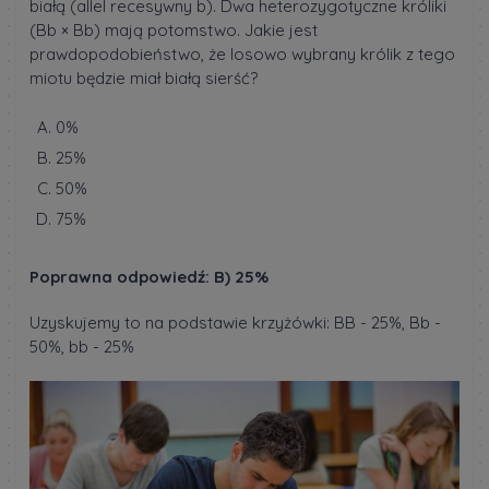
białą (allel recesywny b). Dwa heterozygotyczne króliki
(Bb × Bb) mają potomstwo. Jakie jest
prawdopodobieństwo, że losowo wybrany królik z tego
miotu będzie miał białą sierść?
0%
25%
50%
75%
Poprawna odpowiedź: B) 25%
Uzyskujemy to na podstawie krzyżówki: BB - 25%, Bb -
50%, bb - 25%