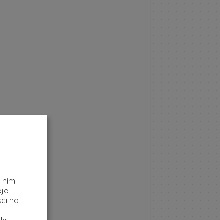
z
i nim
oje
ci na