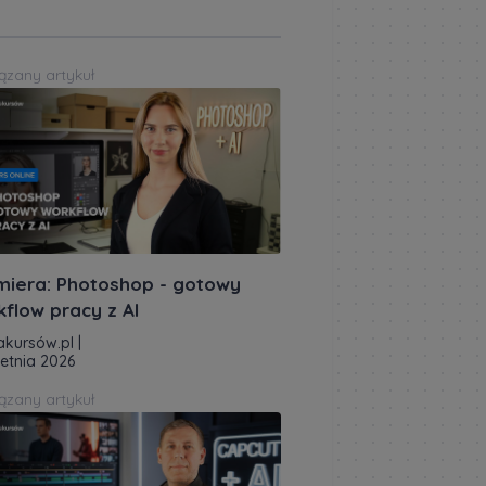
ązany artykuł
miera: Photoshop - gotowy
kflow pracy z AI
akursów.pl
|
ietnia 2026
ązany artykuł