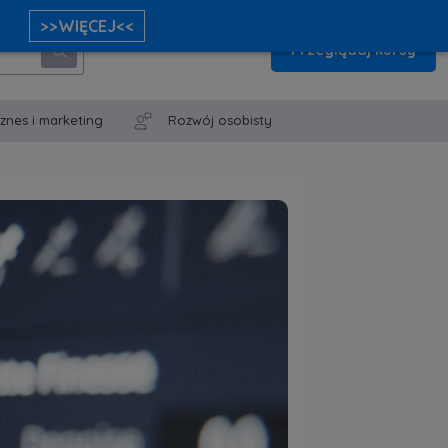
>>WIĘCEJ<<
Przeglądaj kursy
iznes i marketing
Rozwój osobisty