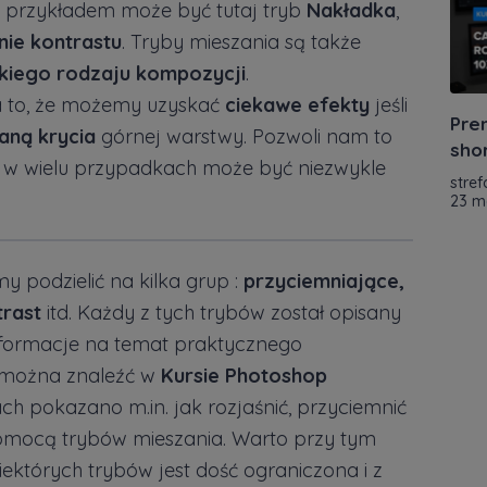
m przykładem może być tutaj tryb
Nakładka
,
nie kontrastu
. Tryby mieszania są także
kiego rodzaju kompozycji
.
a to, że możemy uzyskać
ciekawe efekty
jeśli
Prem
aną krycia
górnej warstwy. Pozwoli nam to
shor
co w wielu przypadkach może być niezwykle
stref
23 m
 podzielić na kilka grup :
przyciemniające,
trast
itd. Każdy z tych trybów został opisany
informacje na temat praktycznego
 można znaleźć w
Kursie Photoshop
ach pokazano m.in. jak rozjaśnić, przyciemnić
pomocą trybów mieszania. Warto przy tym
ektórych trybów jest dość ograniczona i z