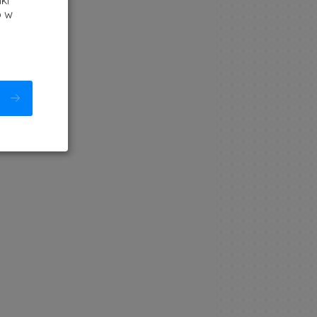
ki
b w