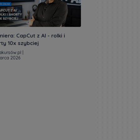
iera: CapCut z AI - rolki i
ty 10x szybciej
akursów.pl
|
arca 2026