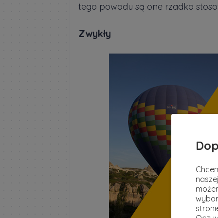
tego powodu są one rzadko stoso
Zwykły
Dop
Chcem
naszej
możem
wybor
stron