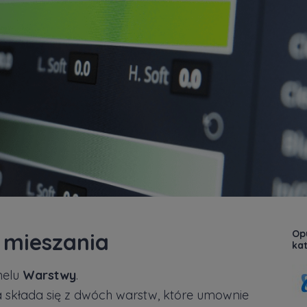
Opu
 mieszania
kat
nelu
Warstwy
.
składa się z dwóch warstw, które umownie