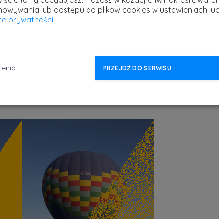
iście to Ty decydujesz.
Możesz w każdej chwili określić warun
howywania lub dostępu do plików cookies w ustawieniach lu
yce prywatności
.
uje żadnej interakcji pomiędzy warstwami. Po
ienia
PRZEJDŹ DO SERWISU
stwę znajdującą się poniżej.