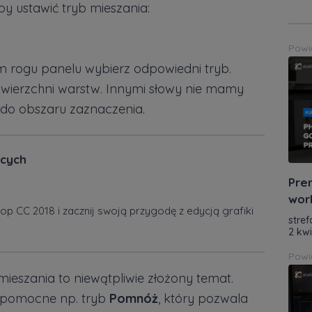
y ustawić tryb mieszania:
Powi
ym rogu panelu wybierz odpowiedni tryb.
powierzchni warstw. Innymi słowy nie mamy
 do obszaru zaznaczenia.
ących
Pre
wor
 CC 2018 i zacznij swoją przygodę z edycją grafiki
stref
2 kw
Powi
ieszania to niewątpliwie złożony temat.
 pomocne np. tryb
Pomnóż
, który pozwala