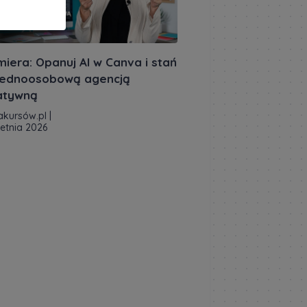
miera: Opanuj AI w Canva i stań
 jednoosobową agencją
atywną
akursów.pl
|
ietnia 2026