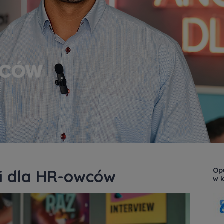
Op
ki dla HR-owców
w k