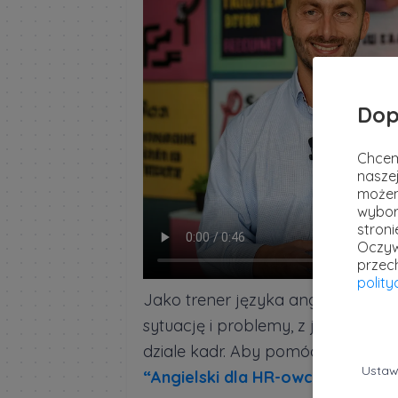
Dop
Chcem
naszej
możem
wybor
stron
Oczyw
przec
polit
Jako trener języka angielskiego,
sytuację i problemy, z jakimi maj
dziale kadr. Aby pomóc Ci rozwiąz
Ustaw
“Angielski dla HR-owców”