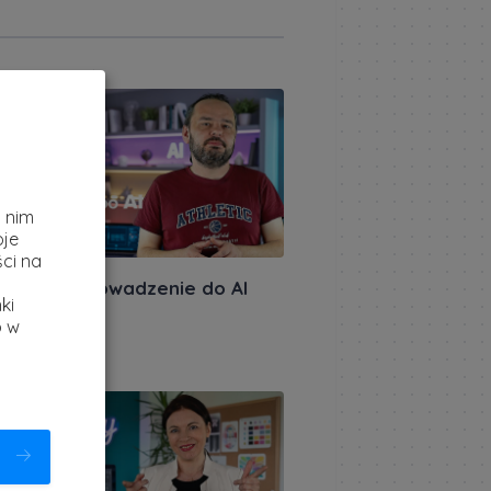
ązany artykuł
z
i nim
oje
ci na
miera: Wprowadzenie do AI
ki
akursów.pl
|
b w
ietnia 2026
ązany artykuł