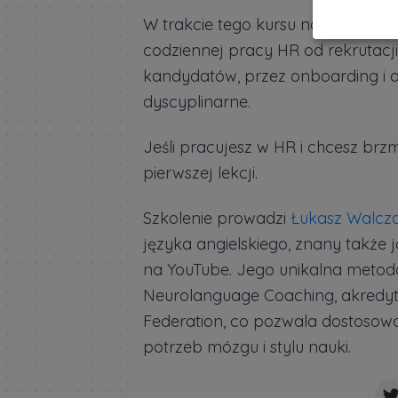
W trakcie tego kursu nauszysz się
codziennej pracy HR od rekrutacji
kandydatów, przez onboarding i 
dyscyplinarne.
Jeśli pracujesz w HR i chcesz brzm
pierwszej lekcji.
Szkolenie prowadzi
Łukasz Walcz
języka angielskiego, znany także
na YouTube. Jego unikalna metoda
Neurolanguage Coaching, akredyt
Federation, co pozwala dostosowa
potrzeb mózgu i stylu nauki.