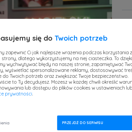
Powi
asujemy się do
Twoich potrzeb
y zapewnić Ci jak najlepsze wrażenia podczas korzystania 
 strony, dlatego wykorzystujemy na niej ciasteczka. To dzięk
y wychwytywać błędy na naszej stronie, zapamiętywać Tw
y, wyświetlać spersonalizowane reklamy, dostosowywać treś
ie do Twoich potrzeb oraz zwiększać Twoje bezpieczeństwo.
Pre
iście to Ty decydujesz.
Możesz w każdej chwili określić warun
stref
howywania lub dostępu do plików cookies w ustawieniach lu
13 kw
yce prywatności
.
 ale i również manager doskonale znam
Powi
ą na co dzień do czynienia osoby pracujące w
ać te problemy, stworzyłem właśnie kurs
ienia
PRZEJDŹ DO SERWISU