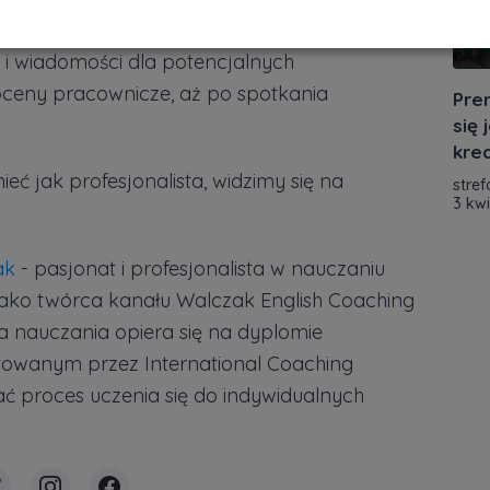
 krok po kroku najważniejszych zagadnień z
 i wiadomości dla potencjalnych
oceny pracownicze, aż po spotkania
Pre
się
kre
ieć jak profesjonalista, widzimy się na
stref
3 kw
ak
- pasjonat i profesjonalista w nauczaniu
 jako twórca kanału Walczak English Coaching
 nauczania opiera się na dyplomie
owanym przez International Coaching
ć proces uczenia się do indywidualnych