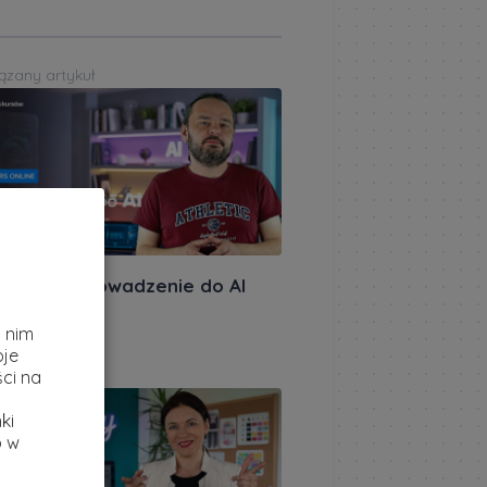
ązany artykuł
miera: Wprowadzenie do AI
z
akursów.pl
|
i nim
ietnia 2026
oje
ązany artykuł
ci na
ki
b w