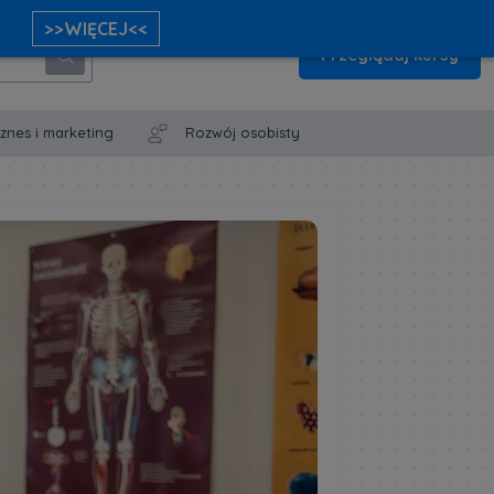
>>WIĘCEJ<<
Przeglądaj kursy
iznes i marketing
Rozwój osobisty