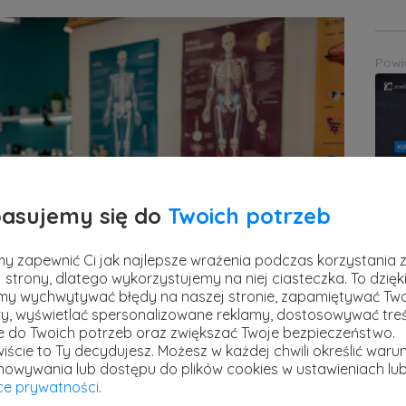
Powi
asujemy się do
Twoich potrzeb
Pre
y zapewnić Ci jak najlepsze wrażenia podczas korzystania 
stref
 strony, dlatego wykorzystujemy na niej ciasteczka. To dzięk
13 kw
y wychwytywać błędy na naszej stronie, zapamiętywać Tw
Powi
y, wyświetlać spersonalizowane reklamy, dostosowywać treś
ie do Twoich potrzeb oraz zwiększać Twoje bezpieczeństwo.
iście to Ty decydujesz.
Możesz w każdej chwili określić warun
howywania lub dostępu do plików cookies w ustawieniach lu
awdzianu lub kartkówki z biologii? Masz
yce prywatności
.
ału dotyczącego układu nerwowego,