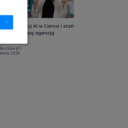
miera: Opanuj AI w Canva i stań
 jednoosobową agencją
atywną
akursów.pl
|
ietnia 2026