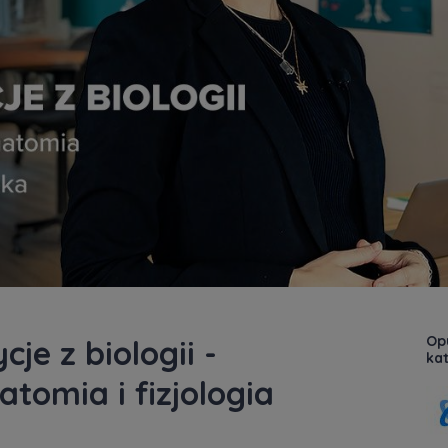
Op
je z biologii -
kat
omia i fizjologia