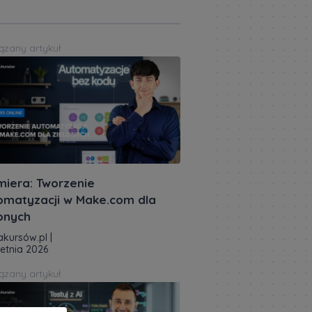
ązany artykuł
miera: Tworzenie
omatyzacji w Make.com dla
lonych
akursów.pl
|
ietnia 2026
ązany artykuł