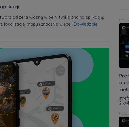
aplikacji
twórz od zera własną w pełni funkcjonalną aplikację.
Powi
 lokalizację, mapy i znacznie więcej!
Dowiedz się
Pre
aut
zie
stref
2 kw
Powi