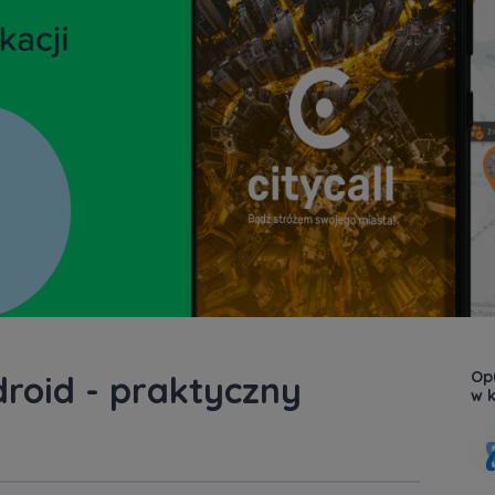
Op
droid - praktyczny
w k