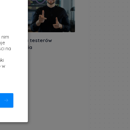
z
i nim
miera: AI dla testerów
oje
ogramowania
ci na
akursów.pl
|
ki
rca 2026
b w