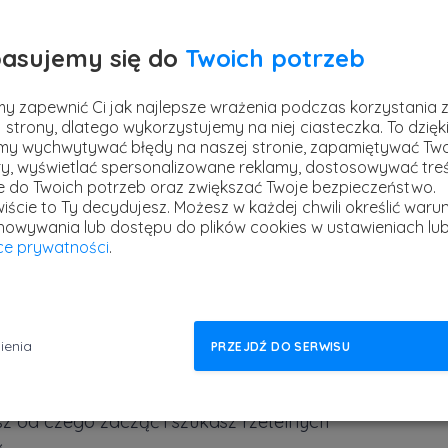
asujemy się do
Twoich potrzeb
y zapewnić Ci jak najlepsze wrażenia podczas korzystania 
 strony, dlatego wykorzystujemy na niej ciasteczka. To dzięk
Pre
kacji na system Android i chciałbyś rozwinąć
y wychwytywać błędy na naszej stronie, zapamiętywać Tw
opr
y, wyświetlać spersonalizowane reklamy, dostosowywać treś
ndroid Developera, ale brakuje Ci jeszcze
ie do Twoich potrzeb oraz zwiększać Twoje bezpieczeństwo.
stref
obaczyć jak wygląda cały proces tworzenia
iście to Ty decydujesz.
Możesz w każdej chwili określić warun
3 ma
howywania lub dostępu do plików cookies w ustawieniach lu
projekty?
yce prywatności
.
nasza najnowsza premiera -
Kurs Android -
ym kursie zobaczysz jak i Ty możesz rozwinąć
e w tym kierunku.
ienia
PRZEJDŹ DO SERWISU
 i chciałbyś zrobić kolejny krok, ale ilość
sz od czego zacząć i szukasz rzetelnych