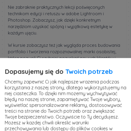
Nie zabraknie praktycznych lekcji poświęconych
technikom edycji i retuszu w adobe Lightroom i
Photoshop. Zobaczysz, jak dzięki konkretnym
narzędziom uzyskać spójną i wyjątkową estetykę w
każdym ujęciu.
W kursie zobaczysz też jak wygląda proces budowania
portfolio i tworzenia rozpoznawalnej marki osobistej,
która pozwoli Ci szybciej pozyskać nowych klientów i
zlecenia. Jeżeli chcesz rozwijać się jako fotograf,
Dopasujemy się do
Twoich potrzeb
wzbogacić swoje portfolio i robić zdjęcia, które Twoi
klienci będą wspominać przez lata, to ten kurs będzie
Chcemy zapewnić Ci jak najlepsze wrażenia podczas
świetnym wyborem.
korzystania z naszej strony, dlatego wykorzystujemy na
niej ciasteczka. To dzięki nim możemy wychwytywać
Szkolenie prowadzi
Dominika Szurgut
, doświadczona
błędy na naszej stronie, zapamiętywać Twoje wybory,
fotografka, której prace zostały docenione przez
wyświetlać spersonalizowane reklamy, dostosowywać
branżowe portale i ukazywały się w amerykańskiej
treści na stronie do Twoich potrzeb oraz zwiększać
prasie.
Twoje bezpieczeństwo. Oczywiście to Ty decydujesz.
Możesz w każdej chwili określić warunki
przechowywania lub dostępu do plików cookies w