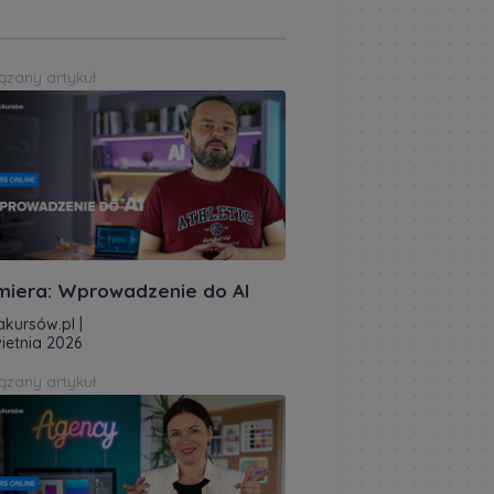
ązany artykuł
miera: Wprowadzenie do AI
akursów.pl
|
ietnia 2026
ązany artykuł