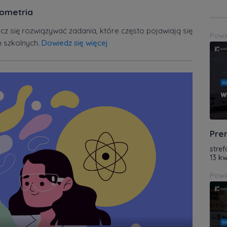
iometria
ucz się rozwiązywać zadania, które często pojawiają się
Powi
h szkolnych.
Dowiedz się więcej
Pre
stref
13 kw
Powi