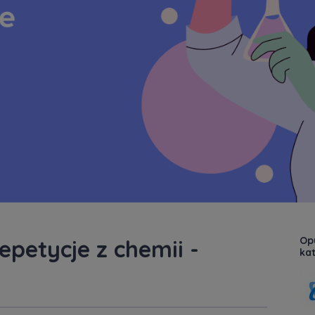
Op
epetycje z chemii -
kat