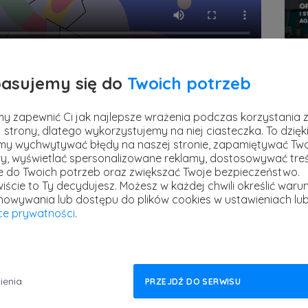
Pre
się
asujemy się do
Twoich potrzeb
zadań obliczeniowych dotyczących
kre
czyć dane występujące w zadaniu z
y zapewnić Ci jak najlepsze wrażenia podczas korzystania 
stref
aczyć wzór sumaryczny związku znając jego
3 kw
 strony, dlatego wykorzystujemy na niej ciasteczka. To dzięk
ygotować się do nadchodzącej matury,
y wychwytywać błędy na naszej stronie, zapamiętywać Tw
y, wyświetlać spersonalizowane reklamy, dostosowywać treś
 z chemii?
ie do Twoich potrzeb oraz zwiększać Twoje bezpieczeństwo.
iście to Ty decydujesz.
Możesz w każdej chwili określić warun
petycje z chemii - stechiometria
na pewno
howywania lub dostępu do plików cookies w ustawieniach lu
yce prywatności
.
 regułek. Kurs skupia się przede wszystkim
e zagadnienia. Ma on formę krótkich filmów
ienia
PRZEJDŹ DO SERWISU
 w dowolnym momencie i uczyć się na