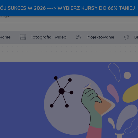
J SUKCES W 2026 ---> WYBIERZ KURSY DO 66% TANIEJ
wanie
Fotografia i wideo
Projektowanie
B