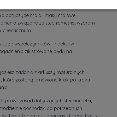
 komputer, tablet czy nawet smartfon.
nia dotyczące mola i masy molowej.
dnienia związane ze stechiometrią, wzorami
i chemicznymi.
ć ze współczynników i indeksów
zagadnienia zilustrowane będą na
jdziesz zadania z arkuszy maturalnych
j, które zostaną omówione krok po kroku
nia.
 praw i zasad dotyczących stechiometrii,
amodzielnie dochodzić do potrzebnych
ęki temu żaden test, podczas którego trafisz