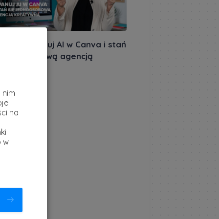
miera: Opanuj AI w Canva i stań
 jednoosobową agencją
atywną
z
akursów.pl
|
ietnia 2026
i nim
oje
ci na
ki
b w