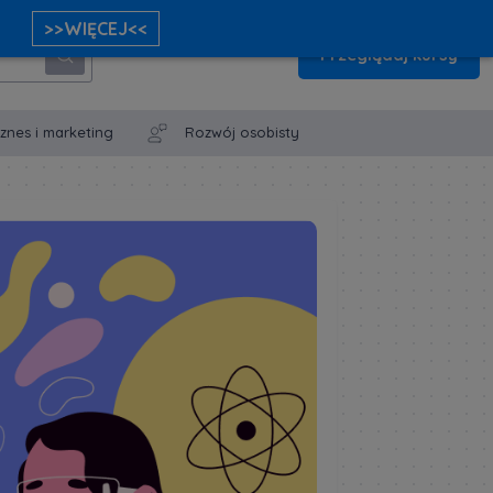
>>WIĘCEJ<<
Przeglądaj kursy
iznes i marketing
Rozwój osobisty