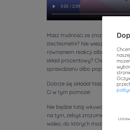
Dop
Masz trudności ze zrozumieniem 
stechiometrii? Nie wiesz jak połą
Chcem
równaniem reakcji albo jak wyzn
naszej
skład procentowy? Chciałbyś prz
możem
wybor
sprawdzianu albo poprawić ocenę
stron
Oczyw
Dobrze się składa! Nasz
Kurs Kore
przec
polit
Ci w tym pomoże!
Nie będzie tutaj wkuwania nudnych
na tym, żebyś zrozumiał potrzebn
Ustaw
wideo, do których możesz wracać