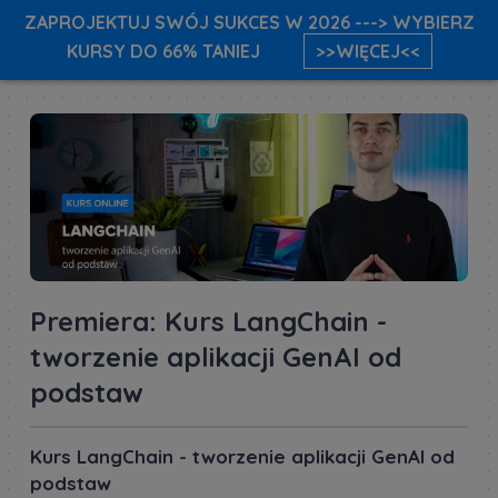
ZAPROJEKTUJ SWÓJ SUKCES W 2026 ---> WYBIERZ
KURSY DO 66% TANIEJ
>>WIĘCEJ<<
Premiera: Kurs LangChain -
tworzenie aplikacji GenAI od
podstaw
Kurs LangChain - tworzenie aplikacji GenAI od
podstaw