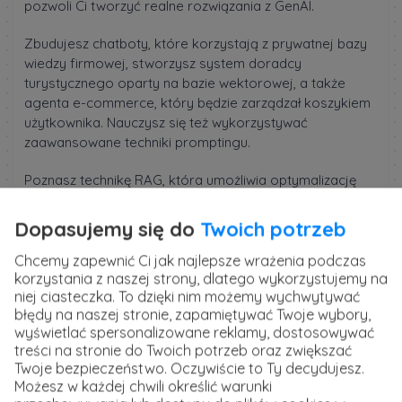
pozwoli Ci tworzyć realne rozwiązania z GenAI.
Zbudujesz chatboty, które korzystają z prywatnej bazy
wiedzy firmowej, stworzysz system doradcy
turystycznego oparty na bazie wektorowej, a także
agenta e-commerce, który będzie zarządzał koszykiem
użytkownika. Nauczysz się też wykorzystywać
zaawansowane techniki promptingu.
Poznasz technikę RAG, która umożliwia optymalizację
kosztów i poprawę jakości odpowiedzi. Pokażę Ci jak
wykorzystać LLM jako silnik decyzyjny i wiele więcej.
Dopasujemy się do
Twoich potrzeb
Świat GenAI rozwija się w zawrotnym tempie, a popyt na
specjalistów jest ogromny. Dołącz do tego kursu i
Chcemy zapewnić Ci jak najlepsze wrażenia podczas
korzystania z naszej strony, dlatego wykorzystujemy na
zdobądź umiejętności, które otworzą przed Tobą drzwi
niej ciasteczka. To dzięki nim możemy wychwytywać
do nowoczesnych projektów AI.
błędy na naszej stronie, zapamiętywać Twoje wybory,
wyświetlać spersonalizowane reklamy, dostosowywać
Szkolenie prowadzi
Bartosz Góralczyk
, AI i Machine
treści na stronie do Twoich potrzeb oraz zwiększać
Learning Engineer z wieloletnim doświadczeniem.
Twoje bezpieczeństwo. Oczywiście to Ty decydujesz.
Twórca innowacyjnych algorytmów dla przemysłu,
Możesz w każdej chwili określić warunki
pasjonat fizyki oraz technologii kosmicznych.