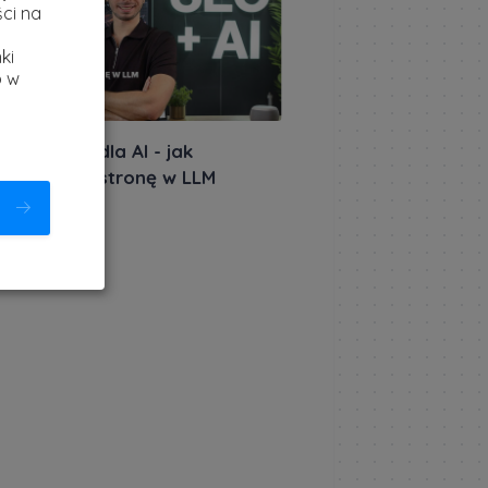
ci na
ki
b w
iera: SEO dla AI - jak
ycjonować stronę w LLM
akursów.pl
|
etnia 2026