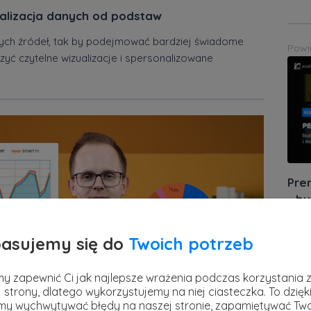
zualizacja danych od podstaw
żnych źródeł, tak by podejmować bardziej świadome
Powi
zyć czytelne wizualizacje i spersonalizowane
Pre
- bu
mak
stref
asujemy się do
Twoich potrzeb
7 kwi
Powi
y zapewnić Ci jak najlepsze wrażenia podczas korzystania 
 strony, dlatego wykorzystujemy na niej ciasteczka. To dzięk
y wychwytywać błędy na naszej stronie, zapamiętywać Tw