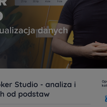
Opu
er Studio - analiza i
kat
ch od podstaw