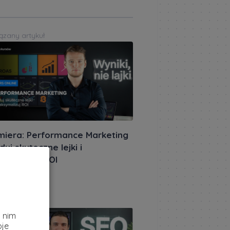
ązany artykuł
miera: Performance Marketing
duj skuteczne lejki i
symalizuj ROI
akursów.pl
|
etnia 2026
ązany artykuł
z
i nim
oje