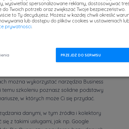
y, wyświetlać spersonalizowane reklamy, dostosowywać treś
ie do Twoich potrzeb oraz zwiększać Twoje bezpieczeństwo.
iście to Ty decydujesz.
Możesz w każdej chwili określić warun
howywania lub dostępu do plików cookies w ustawieniach lu
yce prywatności
.
Prem
danych? Chcesz opanować jedno z najczęściej
poz
 analizy i wizualizacji danych? Zależy Ci na
ienia
PRZEJDŹ DO SERWISU
stref
cyzje biznesowe?
1 kwi
aliza i wizualizacja danych od podstaw
jach można wykorzystać narzędzia Business
ęki temu szkoleniu poznasz solidne podstawy
ariusze, w których może Ci się przydać.
rządzania danymi, w tym źródła i kolektory
się z takimi usługami, jak np. Google