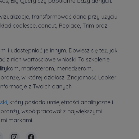
 Ads, Big Query czy popularne bazy danych.
wizualizacje, transformować dane przy użyciu
ykład coalesce, concut, Replace, Trim oraz
 i udostępniać je innym. Dowiesz się też, jak
ać z nich wartościowe wnioski. To szkolenie
alitykom, marketerom, menedżerom,
 branżę, w której działasz. Znajomość Looker
informacje z Twoich danych.
ski
, który posiada umiejętności analityczne i
 branży, współpracował z największymi
ymi markami.