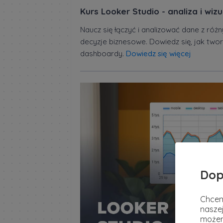
Kurs Looker Studio - analiza i wi
Naucz się łączyć i analizować dane z ró
decyzje biznesowe. Dowiedz się, jak twor
dashboardy.
Dowiedz się więcej
Dop
Chcem
naszej
możem