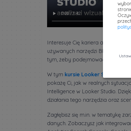
wybor
stron
Oczyw
przec
polit
Interesuje Cię kariera analityka 
używanych narzędzi BI, nauczyć się
Ustaw
tym, żeby podejmować lepsze de
W tym
kursie Looker Studio - an
pokażę Ci, jak w realnych sytuac
Intelligence w Looker Studio. Dzi
działania tego narzędzia oraz scen
Zagłębisz się m.in. w tematykę za
danych. Zobaczysz jak integrować 