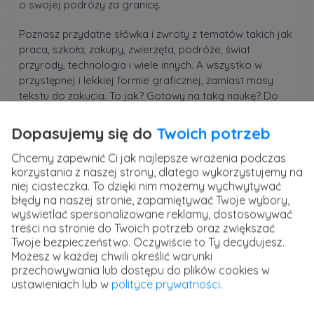
o swojej podróży za granicę.
Poznasz przydatne słówka i zwroty z tematów takich jak
praca, szkoła, zakupy, zwierzęta, podróże, świat
przyrody, technologia i wiele innych. A wszystko w
przystępnej i lekkiej formie graficznej, zamiast masy
tekstu do zakucia. To jak? Gotowy na taką naukę? Do
zobaczenia na kursie!
Dopasujemy się do
Twoich potrzeb
Szkolenie prowadzi
Marzena Malczyk
, lektorka języka
angielskiego, która od 2018 roku zajmuje się
Chcemy zapewnić Ci jak najlepsze wrażenia podczas
nauczaniem zarówno dzieci, jak i dorosłych. Autorka
korzystania z naszej strony, dlatego wykorzystujemy na
niej ciasteczka. To dzięki nim możemy wychwytywać
kursu w swoich lekcjach stawia na dużą ilość materiałów
błędy na naszej stronie, zapamiętywać Twoje wybory,
graficznych, dzięki którym uczniowie szybciej robią
wyświetlać spersonalizowane reklamy, dostosowywać
postępy, a nauka sprawia im więcej frajdy.
treści na stronie do Twoich potrzeb oraz zwiększać
Twoje bezpieczeństwo. Oczywiście to Ty decydujesz.
Możesz w każdej chwili określić warunki
Kurs Obrazkowy języka angielskiego - nauka
przechowywania lub dostępu do plików cookies w
metodą wizualną
ustawieniach lub w
polityce prywatności
.
Masz dość tradycyjnych metod nauki? Opanuj język