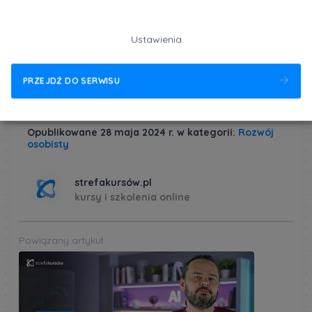
angielski, dzięki ilustracjom, filmom i interaktywnym
zadaniom, które sprawią że zdobywanie wiedzy stanie
się prawdziwą przyjemnością.
Dowiedz się więcej
Ustawienia
PRZEJDŹ DO SERWISU
Opublikowane 28 maja 2024 r. w kategorii:
Rozwój
osobisty
strefakursów.pl
kursy i szkolenia online
Powiązany artykuł