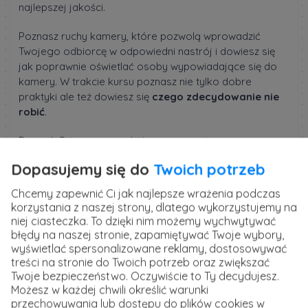
najlepszej jakości.
Poznasz ruchy kamery, które pozwolą wprowadzić
Twojego odbiorcę w odpowiedni nastrój i dowiesz się
jak poprawnie oświetlać osoby wypowiadające się do
kamery. W trakcie kursu poznasz nie tylko dobre
praktyki ale też dowiesz się
czego zdecydowanie nie
robić
.
Pozwoli Ci to zaoszczędzić czas, pracę i na pewno
pieniądze. Jeżeli szukasz wiedzy opartej na
Dopasujemy się do
Twoich potrzeb
doświadczeniu to gwarantuję Ci, że w tym kursie właśnie
ją znajdziesz. Zainteresowany? Wiesz gdzie kliknąć!
Chcemy zapewnić Ci jak najlepsze wrażenia podczas
korzystania z naszej strony, dlatego wykorzystujemy na
Szkolenie prowadzi
Honorata Gruszecka
, Operator
niej ciasteczka. To dzięki nim możemy wychwytywać
kamery i montażystka, która od wielu lat jest związana z
błędy na naszej stronie, zapamiętywać Twoje wybory,
branżą foto-wideo.
wyświetlać spersonalizowane reklamy, dostosowywać
treści na stronie do Twoich potrzeb oraz zwiększać
Twoje bezpieczeństwo. Oczywiście to Ty decydujesz.
Kurs Operator kamery od podstaw
Możesz w każdej chwili określić warunki
przechowywania lub dostępu do plików cookies w
(41 opinii)
5.0