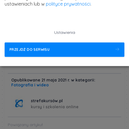
ustawieniach lub w
polityce prywatności
.
Dowiedz się jak obsługiwać kamerę telewizyjną i
wykorzystać jej możliwości do tworzenia
profesjonalnych materiałów na potrzeby mediów.
Ustawienia
Poznaj sprawdzone praktyki i najczęstsze błędy
operatora kamery.
Dowiedz się więcej
PRZEJDŹ DO SERWISU
Opublikowane 21 maja 2021 r. w kategorii:
Fotografia i wideo
strefakursów.pl
kursy i szkolenia online
Powiązany artykuł