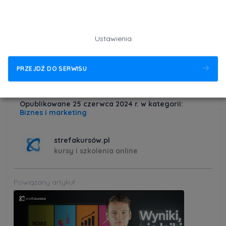
ochronę danych osobowych, wdrożyć lub poprawić
procedury i uniknąć dotkliwych kar finansowych.
Dowiedz się więcej
Ustawienia
PRZEJDŹ DO SERWISU
Opublikowane 25 czerwca 2024 r. w kategorii:
Biznes i marketing
strefakursów.pl
kursy i szkolenia online
Powiązany artykuł