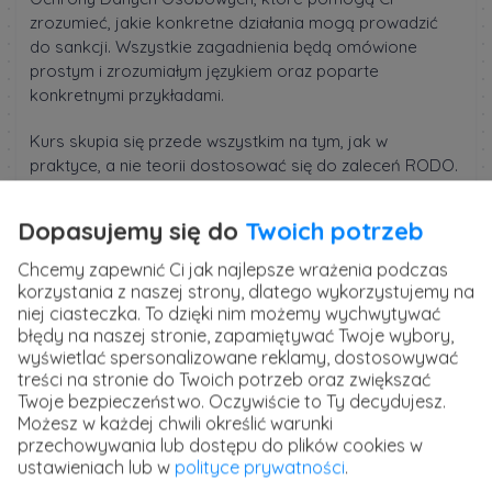
zrozumieć, jakie konkretne działania mogą prowadzić
do sankcji. Wszystkie zagadnienia będą omówione
prostym i zrozumiałym językiem oraz poparte
konkretnymi przykładami.
Kurs skupia się przede wszystkim na tym, jak w
praktyce, a nie teorii dostosować się do zaleceń RODO.
Brakuje Ci takiej wiedzy? W takim razie do zobaczenia
na kursie.
Dopasujemy się do
Twoich potrzeb
Szkolenie prowadzi
Donata Hermann
, ekspert do spraw
Chcemy zapewnić Ci jak najlepsze wrażenia podczas
prawa rynku pracy z ponad 15 letnim doświadczeniem.
korzystania z naszej strony, dlatego wykorzystujemy na
Autorka kursu na co dzień pomaga przedsiębiorcom
niej ciasteczka. To dzięki nim możemy wychwytywać
zrozumieć RODO i stosować się do jego zapisów.
błędy na naszej stronie, zapamiętywać Twoje wybory,
wyświetlać spersonalizowane reklamy, dostosowywać
treści na stronie do Twoich potrzeb oraz zwiększać
Kurs RODO - ochrona danych osobowych w
Twoje bezpieczeństwo. Oczywiście to Ty decydujesz.
praktyce
Możesz w każdej chwili określić warunki
przechowywania lub dostępu do plików cookies w
Zabezpiecz firmę przed naruszeniami przepisów RODO i
ustawieniach lub w
polityce prywatności
.
śpij spokojnie. Dowiedz się, jak w praktyce zadbać o