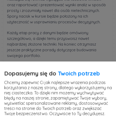
oraz raportować i prezentować wyniki analiz w sposób
prosty i zrozumiały nawet dla osób nietechnicznych.
Spory nacisk w kursie będzie położony na ich
użyteczność w usprawnianiu procesów decyzyjnych.
Każdy etap pracy z danymi będzie omówiony
szczegółowo, a dzięki temu przyswoisz nawet
najbardziej złożone techniki. Na koniec otrzymasz
jeszcze praktyczne porady dotyczące budowania
swojego portfolio.
Jeśli chcesz rozwijać swoje umiejętności w tym kierunku,
zapraszamy do udziału w szkoleniu. Zobaczysz, że po
Dopasujemy się do
Twoich potrzeb
jego ukończeniu staniesz się analitykiem, którego każda
Chcemy zapewnić Ci jak najlepsze wrażenia podczas
firma będzie chciała mieć w swoim zespole.
korzystania z naszej strony, dlatego wykorzystujemy na
niej ciasteczka. To dzięki nim możemy wychwytywać
Szkolenie prowadzi
Piotr Dzwiniel
, neuronaukowiec,
błędy na naszej stronie, zapamiętywać Twoje wybory,
programista i danetyk, który od ponad 10 lat zajmuje się
wyświetlać spersonalizowane reklamy, dostosowywać
pracą z danymi w sektorze naukowym i prywatnym.
treści na stronie do Twoich potrzeb oraz zwiększać
Autor szkolenia miał okazję uczestniczyć w różnych
Twoje bezpieczeństwo. Oczywiście to Ty decydujesz.