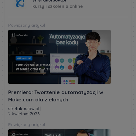
strefakursów.pl
kursy i szkolenia online
Powiązany artykuł
Premiera: Tworzenie automatyzacji w
Make.com dla zielonych
strefakursów.pl
|
2 kwietnia 2026
Powiązany artykuł