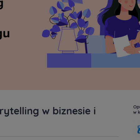
Opu
ytelling w biznesie i
w k