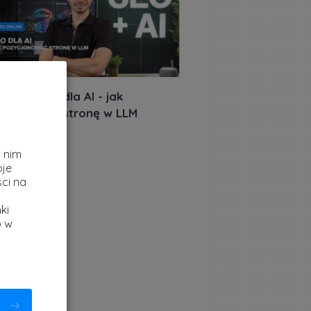
iera: SEO dla AI - jak
ycjonować stronę w LLM
akursów.pl
|
z
etnia 2026
i nim
oje
ci na
ki
b w