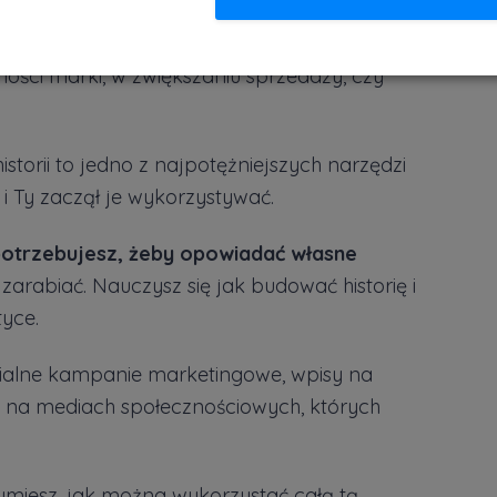
korzystywać storytelling
na potrzeby
ści marki, w zwiększaniu sprzedaży, czy
torii to jedno z najpotężniejszych narzędzi
i Ty zaczął je wykorzystywać.
potrzebujesz, żeby opowiadać własne
 zarabiać. Nauczysz się jak budować historię i
yce.
nialne kampanie marketingowe, wpisy na
y na mediach społecznościowych, których
zumiesz, jak można wykorzystać całą tą