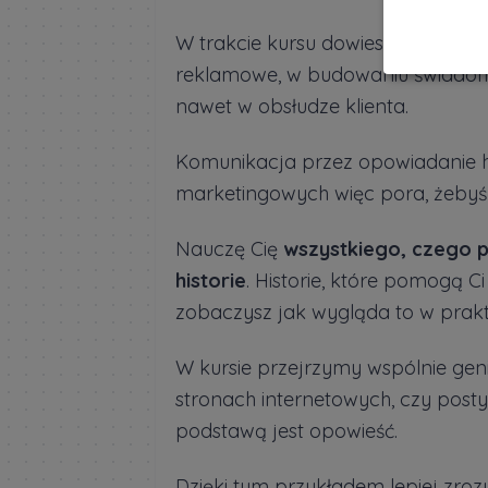
W trakcie kursu dowiesz się
jak wy
reklamowe, w budowaniu świadomo
nawet w obsłudze klienta.
Komunikacja przez opowiadanie his
marketingowych więc pora, żebyś 
Nauczę Cię
wszystkiego, czego 
historie
. Historie, które pomogą Ci
zobaczysz jak wygląda to w prakt
W kursie przejrzymy wspólnie ge
stronach internetowych, czy post
podstawą jest opowieść.
Dzięki tym przykładem lepiej zro