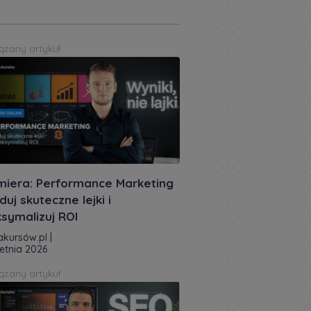
ązany artykuł
miera: Performance Marketing
duj skuteczne lejki i
symalizuj ROI
akursów.pl
|
etnia 2026
ązany artykuł