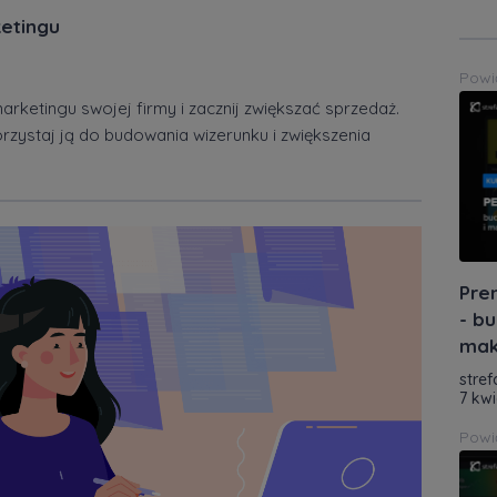
ketingu
Powi
arketingu swojej firmy i zacznij zwiększać sprzedaż.
orzystaj ją do budowania wizerunku i zwiększenia
Pre
- bu
mak
stref
7 kwi
Powi