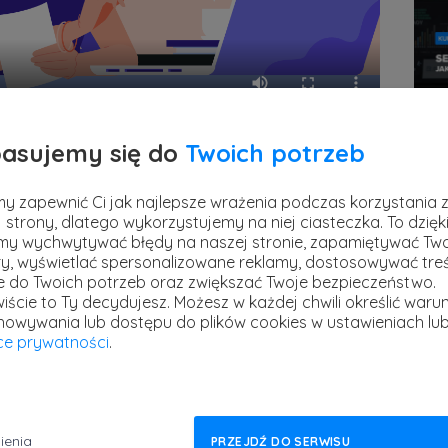
Prem
asujemy się do
Twoich potrzeb
poz
 w dziale marketingu i chciałbyś zwiększyć
stref
y zapewnić Ci jak najlepsze wrażenia podczas korzystania 
tanawiasz się jak wykorzystać storytelling
1 kwi
 strony, dlatego wykorzystujemy na niej ciasteczka. To dzięk
zie na pewno zainteresuje Cię nasza
y wychwytywać błędy na naszej stronie, zapamiętywać Tw
y, wyświetlać spersonalizowane reklamy, dostosowywać treś
lling w biznesie i marketingu
.
ie do Twoich potrzeb oraz zwiększać Twoje bezpieczeństwo.
iście to Ty decydujesz.
Możesz w każdej chwili określić warun
lub usługi nie wystarczy już zwykły spot
howywania lub dostępu do plików cookies w ustawieniach lu
yce prywatności
.
ny, musisz przyciągnąć uwagę konsumenta,
owiedzieć na pytanie, dlaczego to właśnie
ym polega storytelling. Na sprzedawaniu
ienia
PRZEJDŹ DO SERWISU