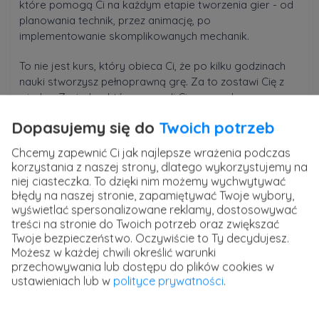
które pomogą Ci na każdym etapie tworzenia gier - od
planowania technik, przez animację, po
implementowanie skomplikowanych mechanik.
To nie jest kurs, który obieca Ci, że po kilku godzinach
nauki stworzysz pełnoprawną grę. Za to zostawi Cię z
wiedzą. Z wiedzą, która pozwoli Ci naprawdę
zdecydować, czy gamedev jest dla Ciebie. Chcesz się
Dopasujemy się do
Twoich potrzeb
tego dowiedzieć? W takim razie do zobaczenia w kursie!
Chcemy zapewnić Ci jak najlepsze wrażenia podczas
Szkolenie poprowadzi
Rafał Fuchs
, Game Developer,
korzystania z naszej strony, dlatego wykorzystujemy na
który od lat tworzy i rozwija gry na różne platformy.
niej ciasteczka. To dzięki nim możemy wychwytywać
Autor kursu zdobywał doświadczenie zarówno w dużych
błędy na naszej stronie, zapamiętywać Twoje wybory,
firmach oraz jako niezależny developer.
wyświetlać spersonalizowane reklamy, dostosowywać
treści na stronie do Twoich potrzeb oraz zwiększać
Twoje bezpieczeństwo. Oczywiście to Ty decydujesz.
Kurs Wprowadzenie do tworzenia gier - jak
Możesz w każdej chwili określić warunki
wejść do gamedev
przechowywania lub dostępu do plików cookies w
ustawieniach lub w
polityce prywatności
.
Zobacz jak zacząć przygodę z tworzeniem gier i wejść
do GameDevu. Poznaj technologie wykorzystywane w