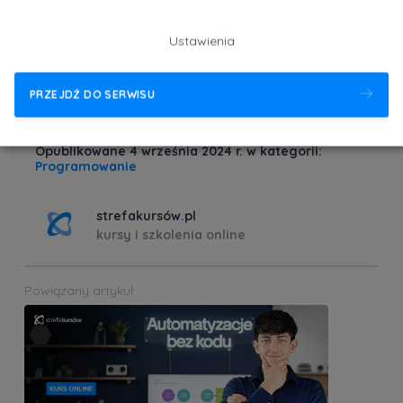
branży, etapy procesu tworzenia gier i tajniki pracy w tej
branży.
Dowiedz się więcej
Ustawienia
PRZEJDŹ DO SERWISU
Opublikowane 4 września 2024 r. w kategorii:
Programowanie
strefakursów.pl
kursy i szkolenia online
Powiązany artykuł