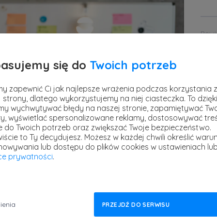
Powi
asujemy się do
Twoich potrzeb
y zapewnić Ci jak najlepsze wrażenia podczas korzystania 
 strony, dlatego wykorzystujemy na niej ciasteczka. To dzięk
y wychwytywać błędy na naszej stronie, zapamiętywać Tw
y, wyświetlać spersonalizowane reklamy, dostosowywać treś
Pre
ie do Twoich potrzeb oraz zwiększać Twoje bezpieczeństwo.
iście to Ty decydujesz.
Możesz w każdej chwili określić warun
stref
howywania lub dostępu do plików cookies w ustawieniach lu
13 kw
yce prywatności
.
Powi
e sytuacje eskalują w konflikty, chociaż
hcesz lepiej radzić sobie z trudnymi
ienia
PRZEJDŹ DO SERWISU
posoby na rozwiązywanie sporów w firmie?