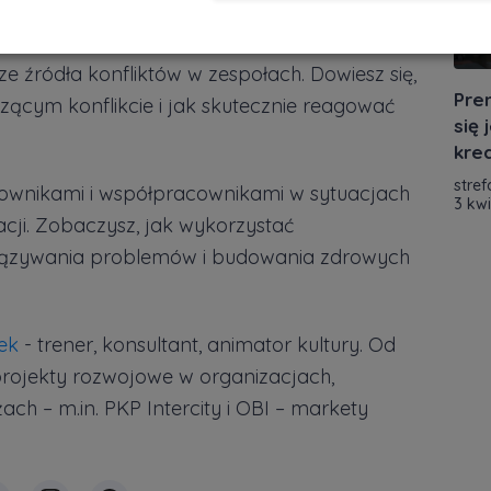
zanie konfliktem w zespole”
jest dla Ciebie.
e źródła konfliktów w zespołach. Dowiesz się,
Pre
zącym konflikcie i jak skutecznie reagować
się
kre
stref
cownikami i współpracownikami w sytuacjach
3 kw
acji. Zobaczysz, jak wykorzystać
iązywania problemów i budowania zdrowych
ek
- trener, konsultant, animator kultury. Od
projekty rozwojowe w organizacjach,
ch – m.in. PKP Intercity i OBI – markety