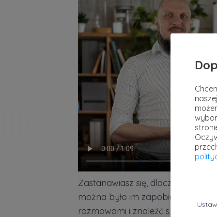
Dop
Chcem
naszej
możem
wybor
stron
Oczyw
przec
polit
Zastanawiasz się, dlaczego niektór
można było im zapobiec? A może c
Ustaw
rozmowami i znaleźć skuteczne s