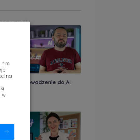
ązany artykuł
z
i nim
oje
ci na
miera: Wprowadzenie do AI
ki
akursów.pl
|
b w
ietnia 2026
ązany artykuł