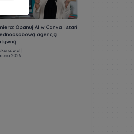
miera: Opanuj AI w Canva i stań
 jednoosobową agencją
atywną
akursów.pl
|
ietnia 2026