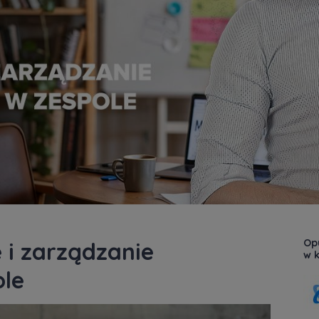
Op
 i zarządzanie
w k
ole