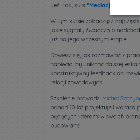
Jeśli tak, kurs
“Mediacje i zarząd
W tym kursie zobaczysz najczęstsz
jakie sygnały świadczą o nadchod
już na jego wczesnym etapie.
Dowiesz się, jak rozmawiać z pra
napięcia, by uniknąć dalszej eskal
konstruktywny feedback do rozw
relacji zawodowych.
Szkolenie prowadzi
Michał Szczyp
ponad 10 lat projektuje i wdraża 
będących liderami w swoich branża
budowlane.