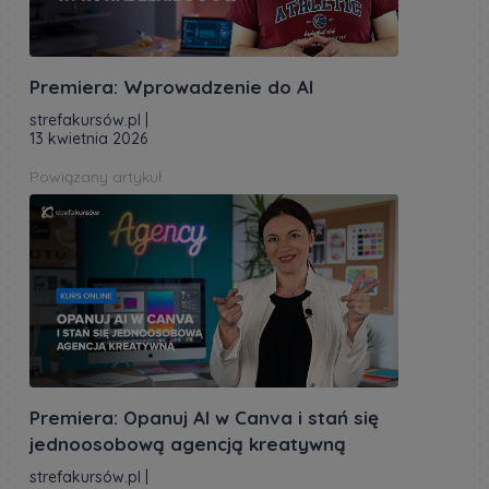
Premiera: Wprowadzenie do AI
strefakursów.pl
|
13 kwietnia 2026
Powiązany artykuł
Premiera: Opanuj AI w Canva i stań się
jednoosobową agencją kreatywną
strefakursów.pl
|