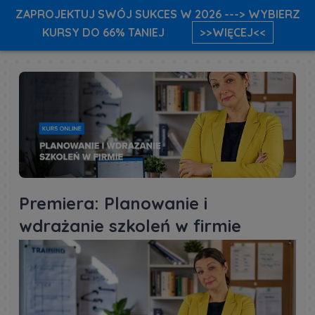
ZAPROJEKTUJ SWÓJ SUKCES W 2026 ---> WYBIERZ
KURSY DO 66% TANIEJ
>>WIĘCEJ<<
Premiera: Planowanie i
wdrażanie szkoleń w firmie