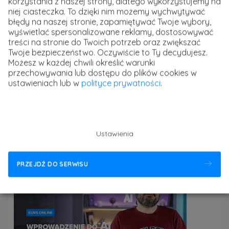
niemal 20 lat tworzy zespoły, buduje oddziały, doradza
korzystania z naszej strony, dlatego wykorzystujemy na
niej ciasteczka. To dzięki nim możemy wychwytywać
Zarządom firm w obszarze HR.
błędy na naszej stronie, zapamiętywać Twoje wybory,
wyświetlać spersonalizowane reklamy, dostosowywać
treści na stronie do Twoich potrzeb oraz zwiększać
Twoje bezpieczeństwo. Oczywiście to Ty decydujesz.
Możesz w każdej chwili określić warunki
przechowywania lub dostępu do plików cookies w
Opublikowane 24 września 2025 r. w kategorii:
ustawieniach lub w
polityce prywatności
.
Rozwój osobisty
strefakursów.pl
kursy i szkolenia online
Ustawienia
Powiązany artykuł
PRZEJDŹ DO SERWISU