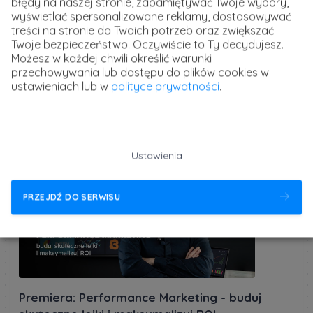
błędy na naszej stronie, zapamiętywać Twoje wybory,
wyświetlać spersonalizowane reklamy, dostosowywać
treści na stronie do Twoich potrzeb oraz zwiększać
Opublikowane 29 sierpnia 2025 r. w kategorii:
Biznes
Twoje bezpieczeństwo. Oczywiście to Ty decydujesz.
i marketing
Możesz w każdej chwili określić warunki
przechowywania lub dostępu do plików cookies w
ustawieniach lub w
polityce prywatności
.
strefakursów.pl
kursy i szkolenia online
Powiązany artykuł
Ustawienia
PRZEJDŹ DO SERWISU
Premiera: Performance Marketing - buduj