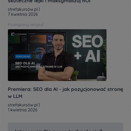
skuteczne lejki i maksymalizuj ROI
strefakursów.pl
|
7 kwietnia 2026
Powiązany artykuł
Premiera: SEO dla AI - jak pozycjonować stronę
w LLM
strefakursów.pl
|
1 kwietnia 2026