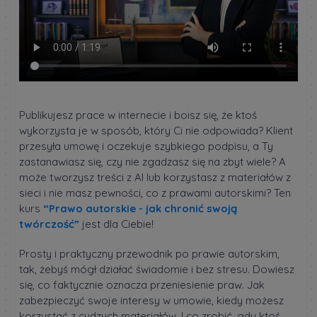
Publikujesz prace w internecie i boisz się, że ktoś
wykorzysta je w sposób, który Ci nie odpowiada? Klient
przesyła umowę i oczekuje szybkiego podpisu, a Ty
zastanawiasz się, czy nie zgadzasz się na zbyt wiele? A
może tworzysz treści z AI lub korzystasz z materiałów z
sieci i nie masz pewności, co z prawami autorskimi? Ten
kurs
“Prawo autorskie - jak chronić swoją
twórczość”
jest dla Ciebie!
Prosty i praktyczny przewodnik po prawie autorskim,
tak, żebyś mógł działać świadomie i bez stresu. Dowiesz
się, co faktycznie oznacza przeniesienie praw. Jak
zabezpieczyć swoje interesy w umowie, kiedy możesz
korzystać z cudzych materiałów. I co zrobić, gdy ktoś