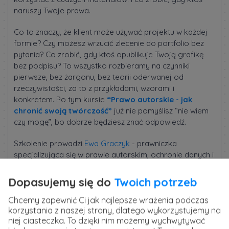
naruszy Twoje prawa.
Co to znaczy, że klient może używać projektu w każdej
formie? Czy możesz wrzucić zlecenie do portfolio bez
pytania? Co zrobić, gdy ktoś opublikuje Twoją grafikę
bez podpisu? To wszystko rozbieramy na czynniki
pierwsze, bez żargonu, bez teorii oderwanej od
rzeczywistości, za to z przykładami, wzorami i
konkretem. Po tym kursie
“Prawo autorskie - jak
chronić swoją twórczość”
już nie pomyślisz “nie wiem
czy mogę”, bo dobrze będziesz znać odpowiedź.
Szkolenie prowadzi
Ewa Graczyk
- prawniczka
specjalizująca się w prawie autorskim, ochronie danych i
umowach B2B. Od lat wspiera przedsiębiorców i
twórców kreatywnych w bezpiecznym prowadzeniu
Dopasujemy się do
Twoich potrzeb
działalności.
Chcemy zapewnić Ci jak najlepsze wrażenia podczas
korzystania z naszej strony, dlatego wykorzystujemy na
niej ciasteczka. To dzięki nim możemy wychwytywać