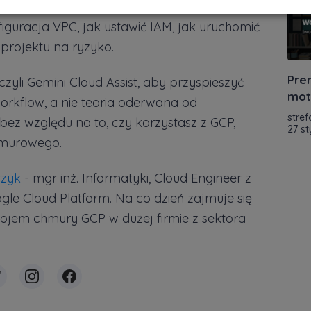
 zbuduj własną chmurę od zera”
dowiesz się
guracja VPC, jak ustawić IAM, jak uruchomić
projektu na ryzyko.
Pre
 czyli Gemini Cloud Assist, aby przyspieszyć
mot
workflow, a nie teoria oderwana od
stref
ę bez względu na to, czy korzystasz z GCP,
27 s
hmurowego.
szyk
- mgr inż. Informatyki, Cloud Engineer z
le Cloud Platform. Na co dzień zajmuje się
wojem chmury GCP w dużej firmie z sektora