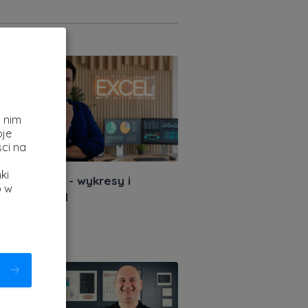
ązany artykuł
z
i nim
oje
ci na
ki
iera: Excel - wykresy i
b w
alizacje z AI
akursów.pl
|
ietnia 2026
ązany artykuł