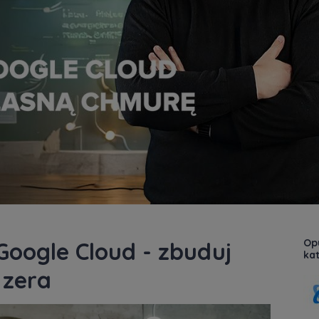
Opu
Google Cloud - zbuduj
kat
 zera