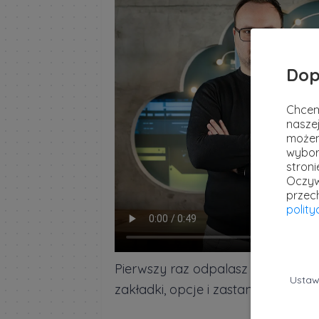
Dop
Chcem
naszej
możem
wybor
stron
Oczyw
przec
polit
Pierwszy raz odpalasz konsolę Goo
Ustaw
zakładki, opcje i zastanawiasz się