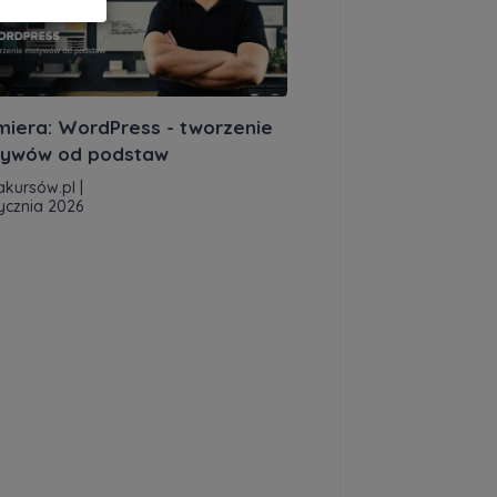
miera: WordPress - tworzenie
ywów od podstaw
akursów.pl
|
tycznia 2026