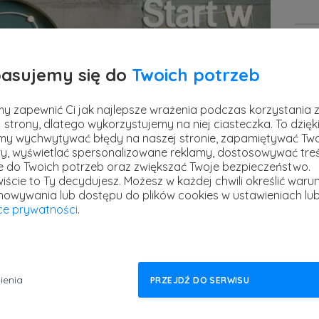
Powi
asujemy się do
Twoich potrzeb
y zapewnić Ci jak najlepsze wrażenia podczas korzystania 
 strony, dlatego wykorzystujemy na niej ciasteczka. To dzięk
y wychwytywać błędy na naszej stronie, zapamiętywać Tw
y, wyświetlać spersonalizowane reklamy, dostosowywać treś
ie do Twoich potrzeb oraz zwiększać Twoje bezpieczeństwo.
iście to Ty decydujesz.
Możesz w każdej chwili określić warun
Prem
howywania lub dostępu do plików cookies w ustawieniach lu
wizu
yce prywatności
.
stref
3 kw
Powi
gle Cloud Platform, patrzysz na te wszystkie
ienia
PRZEJDŹ DO SERWISU
, jak się w tym połapać?